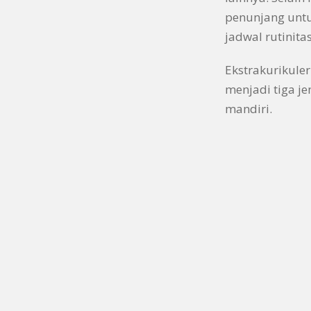
penunjang unt
jadwal rutinita
Ekstrakurikuler
menjadi tiga je
mandiri.