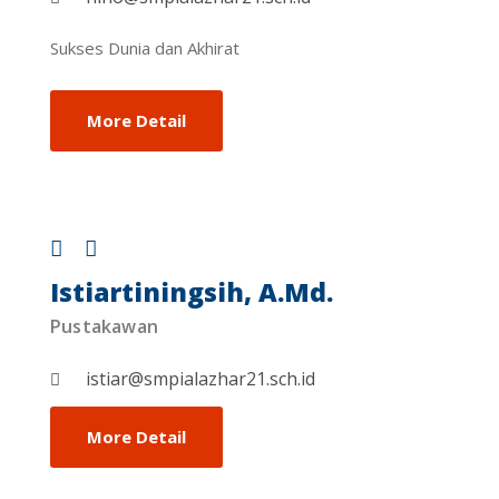
Sukses Dunia dan Akhirat
More Detail
Istiartiningsih, A.Md.
Pustakawan
istiar@smpialazhar21.sch.id
More Detail