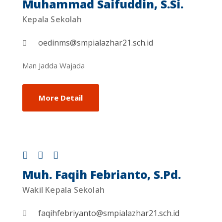
Muhammad Saifuddin, S.Si.
Kepala Sekolah
oedinms@smpialazhar21.sch.id
Man Jadda Wajada
More Detail
Muh. Faqih Febrianto, S.Pd.
Wakil Kepala Sekolah
faqihfebriyanto@smpialazhar21.sch.id