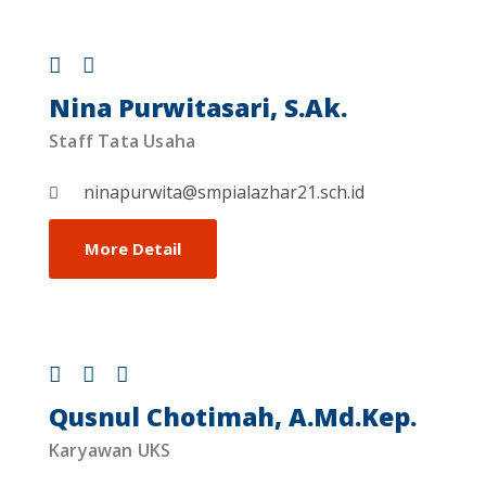
Nina Purwitasari, S.Ak.
Staff Tata Usaha
ninapurwita@smpialazhar21.sch.id
More Detail
Qusnul Chotimah, A.Md.Kep.
Karyawan UKS