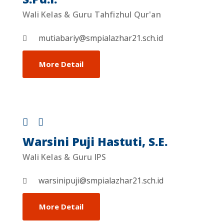
Wali Kelas & Guru Tahfizhul Qur'an
mutiabariy@smpialazhar21.sch.id
More Detail
Warsini Puji Hastuti, S.E.
Wali Kelas & Guru IPS
warsinipuji@smpialazhar21.sch.id
More Detail