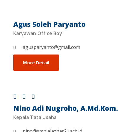
Agus Soleh Paryanto
Karyawan Office Boy
agusparyanto@gmail.com
More Detail
Nino Adi Nugroho, A.Md.Kom.
Kepala Tata Usaha
nino@smpialazhar21.sch.id