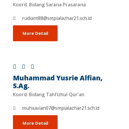
Koord. Bidang Sarana Prasarana
rudiant88@smpialazhar21.sch.id
More Detail
Muhammad Yusrie Alfian,
S.Ag.
Koord. Bidang Tahfizhul Qur'an
muhxavian07@smpialazhar21.sch.id
More Detail