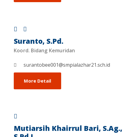
Suranto, S.Pd.
Koord. Bidang Kemuridan
surantobee001@smpialazhar21.sch.id
More Detail
Mutiarsih Khairrul Bari, S.Ag.,
S.Pd.I.