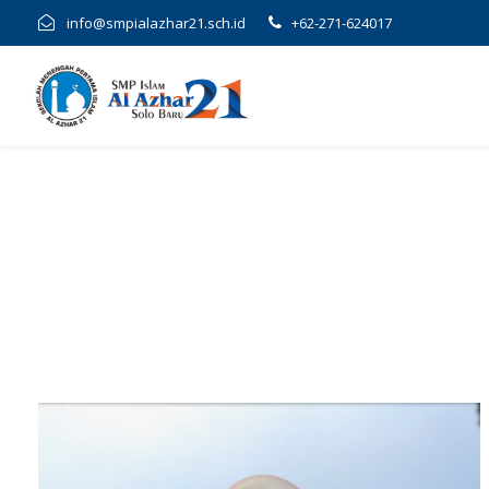
info@smpialazhar21.sch.id
+62-271-624017
Sofiyatun Maghfu