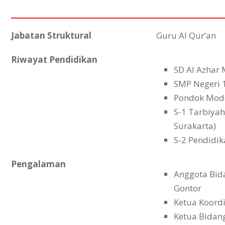
Jabatan Struktural
Guru Al Qur’an
Riwayat Pendidikan
SD Al Azhar
SMP Negeri 
Pondok Mod
S-1 Tarbiya
Surakarta)
S-2 Pendidi
Pengalaman
Anggota Bid
Gontor
Ketua Koord
Ketua Bida