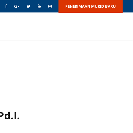
PENERIMAAN MURID BARU
AS
BERITA & ACARA
GALERI
HUBUNGI KAMI
d.I.