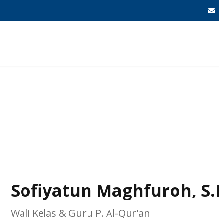
HOME
TENTANG KAMI
PROGRAM UNGGULAN
FASILIT
roh, S.Pd.I.
Sofiyatun Maghfuroh, S.P
Wali Kelas & Guru P. Al-Qur'an