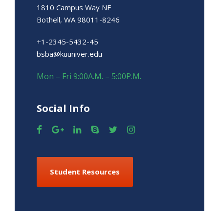
1810 Campus Way NE
Bothell, WA 98011-8246
+1-2345-5432-45
bsba@kuuniver.edu
Mon – Fri 9:00A.M. – 5:00P.M.
Social Info
Student Resources