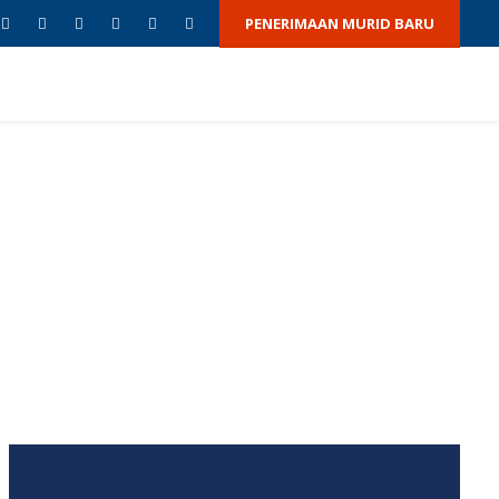
PENERIMAAN MURID BARU
TAS
BERITA & ACARA
GALERI
HUBUNGI KAMI