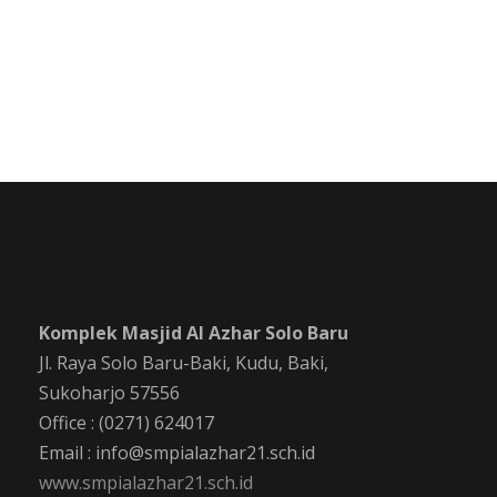
Komplek Masjid Al Azhar Solo Baru
Jl. Raya Solo Baru-Baki, Kudu, Baki,
Sukoharjo 57556
Office : (0271) 624017
Email : info@smpialazhar21.sch.id
www.smpialazhar21.sch.id