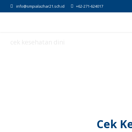
info@smpialazhar21.sch.id
+62-271-624017
cek kesehatan dini
Tag
Cek K