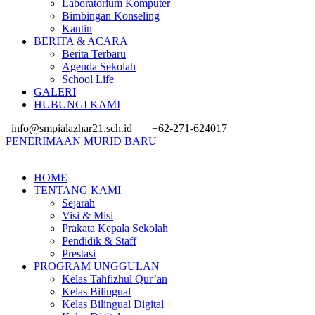
Laboratorium Komputer
Bimbingan Konseling
Kantin
BERITA & ACARA
Berita Terbaru
Agenda Sekolah
School Life
GALERI
HUBUNGI KAMI
info@smpialazhar21.sch.id
+62-271-624017
PENERIMAAN MURID BARU
HOME
TENTANG KAMI
Sejarah
Visi & Misi
Prakata Kepala Sekolah
Pendidik & Staff
Prestasi
PROGRAM UNGGULAN
Kelas Tahfizhul Qur’an
Kelas Bilingual
Kelas Bilingual Digital