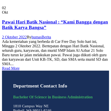
02
Okt
Pawai Hari Batik Nasional : “Kami Bangga dengan
Batik Karya Bangsa”
2 Oktober 2022
By
humas
Berita
Ada kemeriahan yang berbeda di Car Free Day Solo hari ini,
Minggu 2 Oktober 2022. Bertepatan dengan Hari Batik Nasional,
seluruh guru, karyawan, dan murid SMP Islam Al Azhar 21 Solo
Baru turun ke jalan melakukan pawai. Pawai juga diikuti oleh guru
dan karyawan dari Unit KB-TK, SD, dan SMA serta murid SD dan
SMA...
Read More
Department Contact Info
Bachelor Of Science in Business Administration
1810 Campus Way NE
Bothell, WA 98011-8246