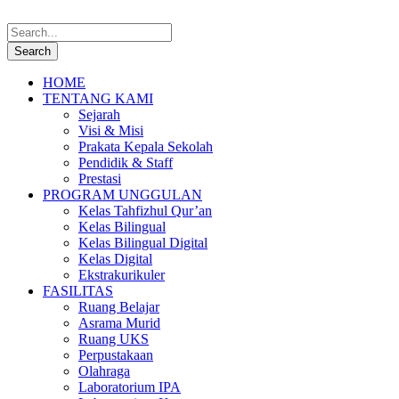
HOME
TENTANG KAMI
Sejarah
Visi & Misi
Prakata Kepala Sekolah
Pendidik & Staff
Prestasi
PROGRAM UNGGULAN
Kelas Tahfizhul Qur’an
Kelas Bilingual
Kelas Bilingual Digital
Kelas Digital
Ekstrakurikuler
FASILITAS
Ruang Belajar
Asrama Murid
Ruang UKS
Perpustakaan
Olahraga
Laboratorium IPA