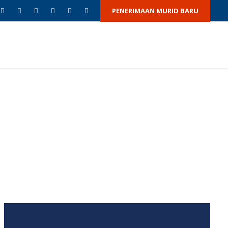
PENERIMAAN MURID BARU
TAS
BERITA & ACARA
GALERI
HUBUNGI KAMI