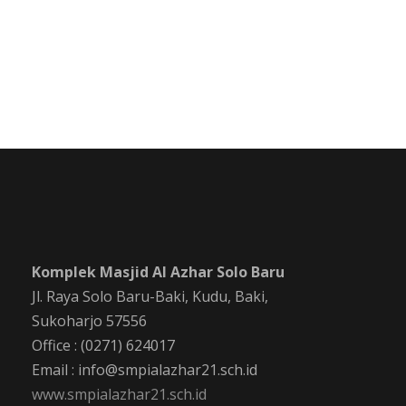
Komplek Masjid Al Azhar Solo Baru
Jl. Raya Solo Baru-Baki, Kudu, Baki,
Sukoharjo 57556
Office : (0271) 624017
Email : info@smpialazhar21.sch.id
www.smpialazhar21.sch.id