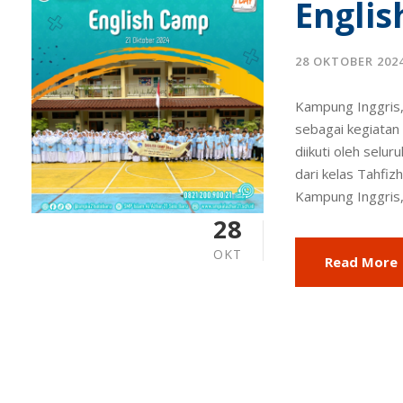
Englis
28 OKTOBER 202
Kampung Inggris,
sebagai kegiatan 
diikuti oleh selur
dari kelas Tahfizh
Kampung Inggris,
28
OKT
Read More