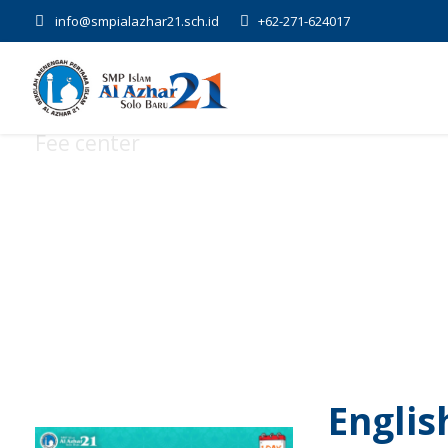
info@smpialazhar21.sch.id
+62-271-624017
Fee center
Tag
Englis