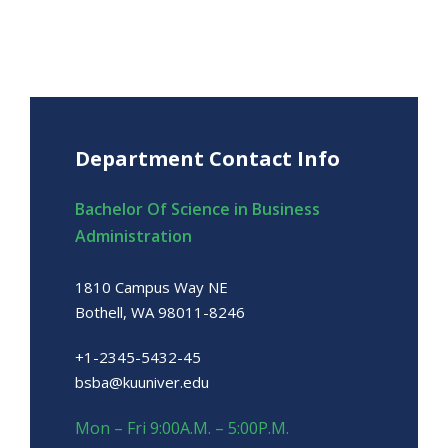
Department Contact Info
Bachelor Of Science in Business
Administration
1810 Campus Way NE
Bothell, WA 98011-8246
+1-2345-5432-45
bsba@kuuniver.edu
Mon – Fri 9:00A.M. – 5:00P.M.