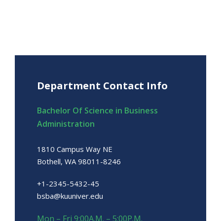
Department Contact Info
Bachelor Of Science in Business
Administration
1810 Campus Way NE
Bothell, WA 98011-8246
+1-2345-5432-45
bsba@kuuniver.edu
Mon – Fri 9:00A.M. – 5:00P.M.