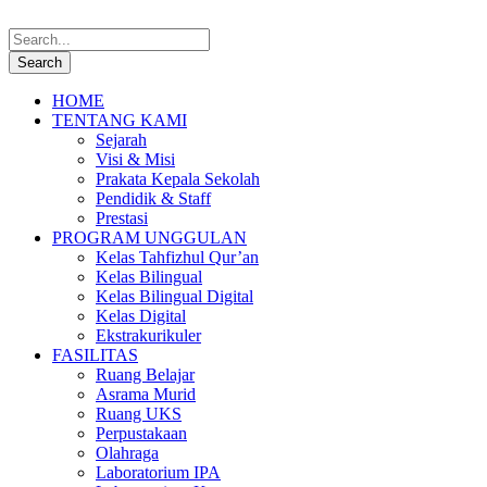
HOME
TENTANG KAMI
Sejarah
Visi & Misi
Prakata Kepala Sekolah
Pendidik & Staff
Prestasi
PROGRAM UNGGULAN
Kelas Tahfizhul Qur’an
Kelas Bilingual
Kelas Bilingual Digital
Kelas Digital
Ekstrakurikuler
FASILITAS
Ruang Belajar
Asrama Murid
Ruang UKS
Perpustakaan
Olahraga
Laboratorium IPA