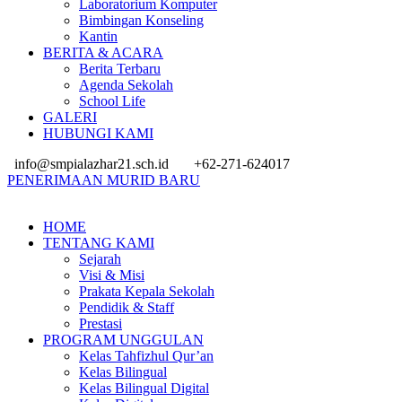
Laboratorium Komputer
Bimbingan Konseling
Kantin
BERITA & ACARA
Berita Terbaru
Agenda Sekolah
School Life
GALERI
HUBUNGI KAMI
info@smpialazhar21.sch.id
+62-271-624017
PENERIMAAN MURID BARU
HOME
TENTANG KAMI
Sejarah
Visi & Misi
Prakata Kepala Sekolah
Pendidik & Staff
Prestasi
PROGRAM UNGGULAN
Kelas Tahfizhul Qur’an
Kelas Bilingual
Kelas Bilingual Digital