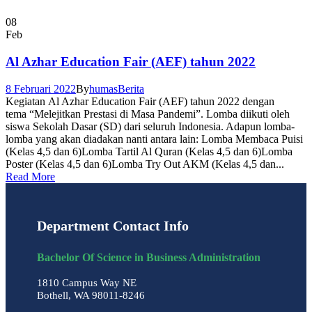
08
Feb
Al Azhar Education Fair (AEF) tahun 2022
8 Februari 2022
By
humas
Berita
Kegiatan Al Azhar Education Fair (AEF) tahun 2022 dengan
tema “Melejitkan Prestasi di Masa Pandemi”. Lomba diikuti oleh
siswa Sekolah Dasar (SD) dari seluruh Indonesia. Adapun lomba-
lomba yang akan diadakan nanti antara lain: Lomba Membaca Puisi
(Kelas 4,5 dan 6)Lomba Tartil Al Quran (Kelas 4,5 dan 6)Lomba
Poster (Kelas 4,5 dan 6)Lomba Try Out AKM (Kelas 4,5 dan...
Read More
Department Contact Info
Bachelor Of Science in Business Administration
1810 Campus Way NE
Bothell, WA 98011-8246