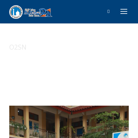
O2SN
Tag