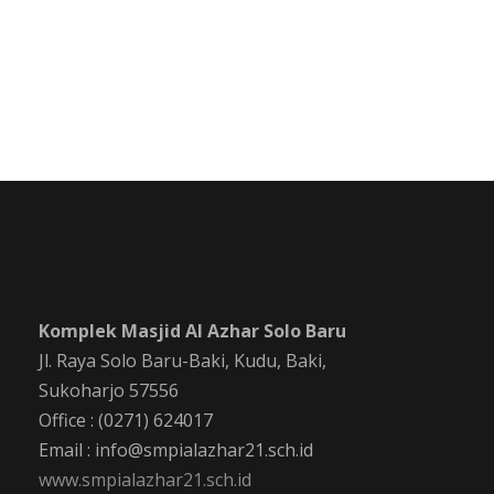
Komplek Masjid Al Azhar Solo Baru
Jl. Raya Solo Baru-Baki, Kudu, Baki,
Sukoharjo 57556
Office : (0271) 624017
Email : info@smpialazhar21.sch.id
www.smpialazhar21.sch.id