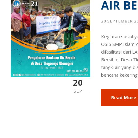
AIR B
20 SEPTEMBER 2
Kegiatan sosial 
OSIS SMP Islam Al
difasilitasi dari
Bersih di Desa 
tangki air yang d
bencana kekeringa
20
SEP
Read More