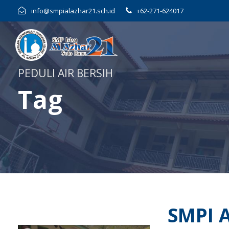
info@smpialazhar21.sch.id
+62-271-624017
PEDULI AIR BERSIH
Tag
SMPI 