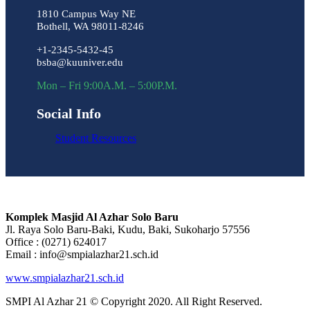
1810 Campus Way NE
Bothell, WA 98011-8246
+1-2345-5432-45
bsba@kuuniver.edu
Mon – Fri 9:00A.M. – 5:00P.M.
Social Info
Student Resources
Komplek Masjid Al Azhar Solo Baru
Jl. Raya Solo Baru-Baki, Kudu, Baki, Sukoharjo 57556
Office : (0271) 624017
Email : info@smpialazhar21.sch.id
www.smpialazhar21.sch.id
SMPI Al Azhar 21 © Copyright 2020. All Right Reserved.