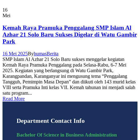
16
Mei
Kemah Raya Pramuka Penggalang SMP Islam Al
Azhar 21 Solo Baru Sukses Digelar di Watu Gambir
Park
16 Mei 2025
By
humas
Berita
SMP Islam Al Azhar 21 Solo Baru sukses menggelar kegiatan
Kemah Raya Pramuka Penggalang pada Selasa-Rabu, 6-7 Mei
2025. Kegiatan yang berlangsung di Watu Gambir Park,
Karangpandan, Karanganyar ini mengusung tema “Penggalang
Tangguh, Pemimpin Masa Depan” dan diikuti oleh 143 murid kelas
VIII serta Pramuka Inti kelas VII. Kemah tahunan ini menjadi salah
satu program...
Read More
Department Contact Info
Bachelor Of Science in Business Administration