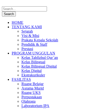
HOME
TENTANG KAMI
Sejarah
Visi & Misi
Prakata Kepala Sekolah
Pendidik & Staff
Prestasi
PROGRAM UNGGULAN
Kelas Tahfizhul Qur’an
Kelas Bilingual
Kelas Bilingual Digital
Kelas Digital
Ekstrakurikuler
FASILITAS
Ruang Belajar
Asrama Murid
Ruang UKS
Perpustakaan
Olahraga
Laboratorium IPA