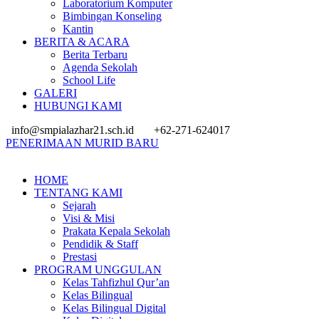
Laboratorium Komputer
Bimbingan Konseling
Kantin
BERITA & ACARA
Berita Terbaru
Agenda Sekolah
School Life
GALERI
HUBUNGI KAMI
info@smpialazhar21.sch.id
+62-271-624017
PENERIMAAN MURID BARU
HOME
TENTANG KAMI
Sejarah
Visi & Misi
Prakata Kepala Sekolah
Pendidik & Staff
Prestasi
PROGRAM UNGGULAN
Kelas Tahfizhul Qur’an
Kelas Bilingual
Kelas Bilingual Digital