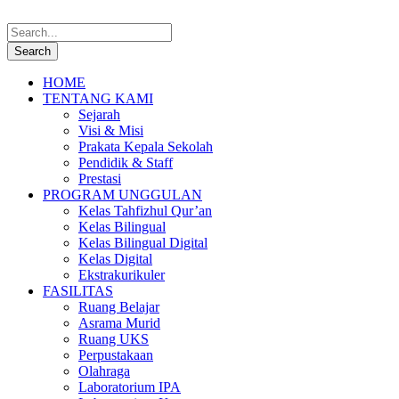
HOME
TENTANG KAMI
Sejarah
Visi & Misi
Prakata Kepala Sekolah
Pendidik & Staff
Prestasi
PROGRAM UNGGULAN
Kelas Tahfizhul Qur’an
Kelas Bilingual
Kelas Bilingual Digital
Kelas Digital
Ekstrakurikuler
FASILITAS
Ruang Belajar
Asrama Murid
Ruang UKS
Perpustakaan
Olahraga
Laboratorium IPA