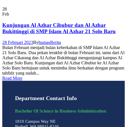
28
Feb
Kunjungan Al Azhar Cibubur dan Al Azhar
Bukittinggi di SMP Islam Al Azhar 21 Solo Baru
28 Februari 2023
By
humas
Berita
Bulan Februari menjadi bulan keberkahan di SMP Islam Al Azhar
21 Solo Baru. Dua pekan terakhir di bulan Februari ini, tamu dari Al
Azhar Cikarang dan Al Azhar Bukittinggi mengunjungi kampus Al
Azhar Solo Baru. Kunjungan dari Al Azhar Cibubur ke Al Azhar
Solo Baru bertujuan untuk menimba ilmu berkaitan dengan program
tahfidz yang sudah...
Read More
Department Contact Info
Bachelor Of Science in Business Administration
1810 Campus Way NE
Bothell, WA 98011-8246