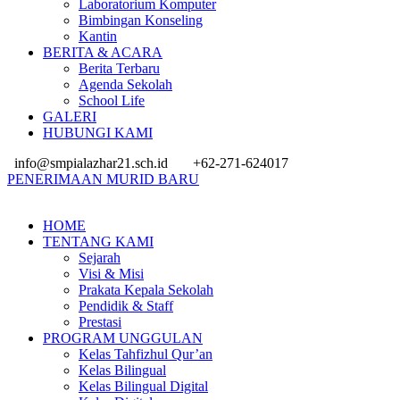
Laboratorium Komputer
Bimbingan Konseling
Kantin
BERITA & ACARA
Berita Terbaru
Agenda Sekolah
School Life
GALERI
HUBUNGI KAMI
info@smpialazhar21.sch.id
+62-271-624017
PENERIMAAN MURID BARU
HOME
TENTANG KAMI
Sejarah
Visi & Misi
Prakata Kepala Sekolah
Pendidik & Staff
Prestasi
PROGRAM UNGGULAN
Kelas Tahfizhul Qur’an
Kelas Bilingual
Kelas Bilingual Digital