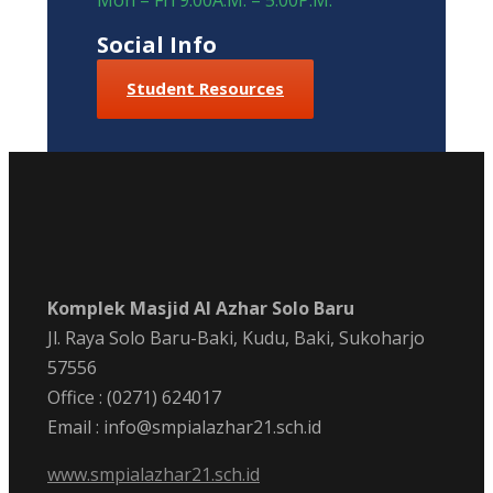
Mon – Fri 9:00A.M. – 5:00P.M.
Social Info
Student Resources
Komplek Masjid Al Azhar Solo Baru
Jl. Raya Solo Baru-Baki, Kudu, Baki, Sukoharjo
57556
Office : (0271) 624017
Email : info@smpialazhar21.sch.id
www.smpialazhar21.sch.id