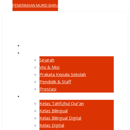
PENERIMAAN MURID BARU
HOME
TENTANG KAMI
Sejarah
Visi & Misi
Prakata Kepala Sekolah
Pendidik & Staff
Prestasi
PROGRAM UNGGULAN
Kelas Tahfizhul Qur’an
Kelas Bilingual
Kelas Bilingual Digital
Kelas Digital