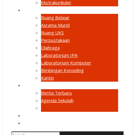
Ekstrakurikuler
FASILITAS
Ruang Belajar
Asrama Murid
Ruang UKS
Perpustakaan
Olahraga
Laboratorium IPA
Laboratorium Komputer
Bimbingan Konseling
Kantin
BERITA & ACARA
Berita Terbaru
Agenda Sekolah
GALERI
HUBUNGI KAMI