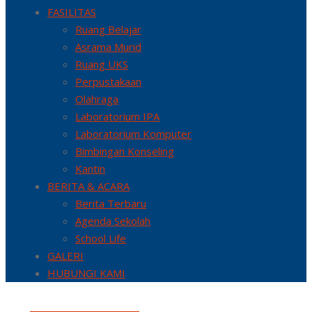
FASILITAS
Ruang Belajar
Asrama Murid
Ruang UKS
Perpustakaan
Olahraga
Laboratorium IPA
Laboratorium Komputer
Bimbingan Konseling
Kantin
BERITA & ACARA
Berita Terbaru
Agenda Sekolah
School Life
GALERI
HUBUNGI KAMI
info@smpialazhar21.sch.id
+62-271-624017