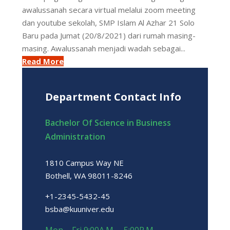
awalussanah secara virtual melalui zoom meeting
dan youtube sekolah, SMP Islam Al Azhar 21 Solo
Baru pada Jumat (20/8/2021) dari rumah masing-
masing. Awalussanah menjadi wadah sebagai...
Read More
Department Contact Info
Bachelor Of Science in Business
Administration
1810 Campus Way NE
Bothell, WA 98011-8246
+1-2345-5432-45
bsba@kuuniver.edu