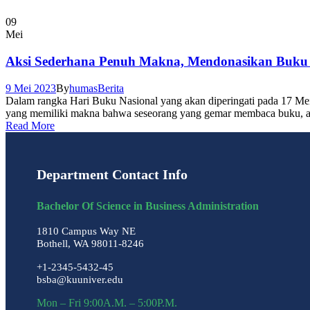
09
Mei
Aksi Sederhana Penuh Makna, Mendonasikan Buku
9 Mei 2023
By
humas
Berita
Dalam rangka Hari Buku Nasional yang akan diperingati pada 17 M
yang memiliki makna bahwa seseorang yang gemar membaca buku, akan
Read More
Department Contact Info
Bachelor Of Science in Business Administration
1810 Campus Way NE
Bothell, WA 98011-8246
+1-2345-5432-45
bsba@kuuniver.edu
Mon – Fri 9:00A.M. – 5:00P.M.