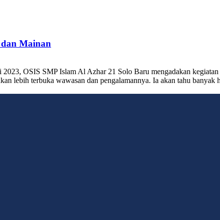
 dan Mainan
ei 2023, OSIS SMP Islam Al Azhar 21 Solo Baru mengadakan kegiatan
 lebih terbuka wawasan dan pengalamannya. Ia akan tahu banyak hal 