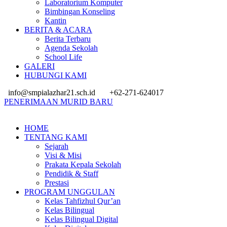
Laboratorium Komputer
Bimbingan Konseling
Kantin
BERITA & ACARA
Berita Terbaru
Agenda Sekolah
School Life
GALERI
HUBUNGI KAMI
info@smpialazhar21.sch.id
+62-271-624017
PENERIMAAN MURID BARU
HOME
TENTANG KAMI
Sejarah
Visi & Misi
Prakata Kepala Sekolah
Pendidik & Staff
Prestasi
PROGRAM UNGGULAN
Kelas Tahfizhul Qur’an
Kelas Bilingual
Kelas Bilingual Digital