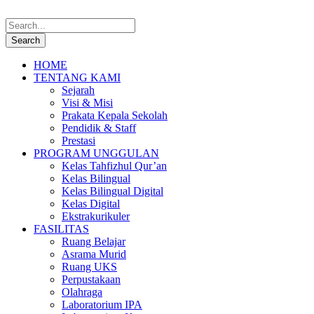
HOME
TENTANG KAMI
Sejarah
Visi & Misi
Prakata Kepala Sekolah
Pendidik & Staff
Prestasi
PROGRAM UNGGULAN
Kelas Tahfizhul Qur’an
Kelas Bilingual
Kelas Bilingual Digital
Kelas Digital
Ekstrakurikuler
FASILITAS
Ruang Belajar
Asrama Murid
Ruang UKS
Perpustakaan
Olahraga
Laboratorium IPA