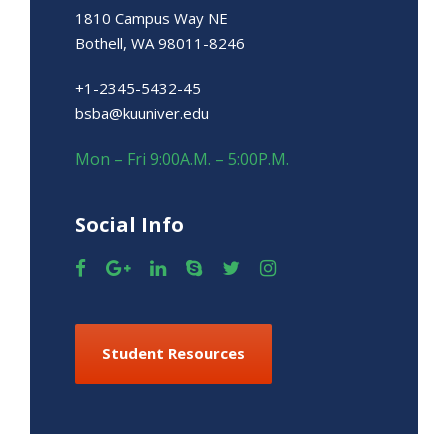
1810 Campus Way NE
Bothell, WA 98011-8246
+1-2345-5432-45
bsba@kuuniver.edu
Mon – Fri 9:00A.M. – 5:00P.M.
Social Info
Student Resources