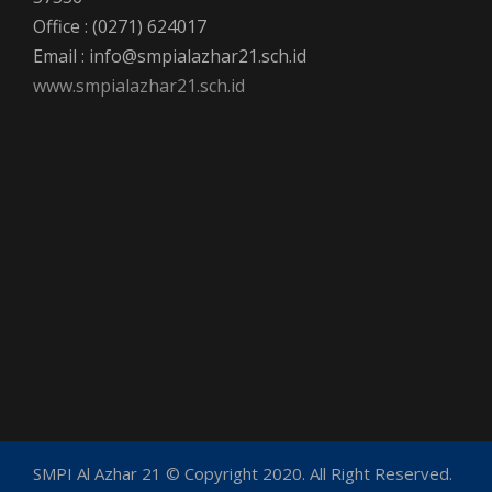
Office : (0271) 624017
Email : info@smpialazhar21.sch.id
www.smpialazhar21.sch.id
SMPI Al Azhar 21 © Copyright 2020. All Right Reserved.