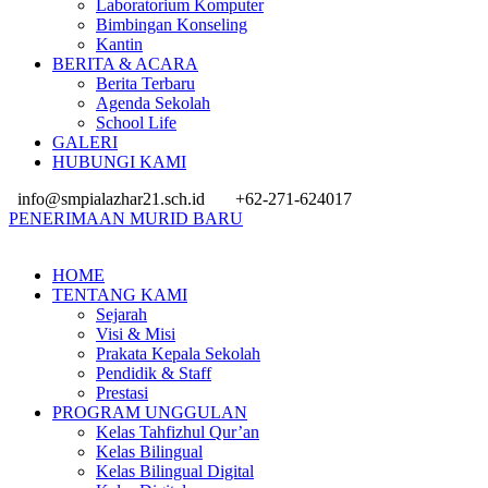
Laboratorium Komputer
Bimbingan Konseling
Kantin
BERITA & ACARA
Berita Terbaru
Agenda Sekolah
School Life
GALERI
HUBUNGI KAMI
info@smpialazhar21.sch.id
+62-271-624017
PENERIMAAN MURID BARU
HOME
TENTANG KAMI
Sejarah
Visi & Misi
Prakata Kepala Sekolah
Pendidik & Staff
Prestasi
PROGRAM UNGGULAN
Kelas Tahfizhul Qur’an
Kelas Bilingual
Kelas Bilingual Digital