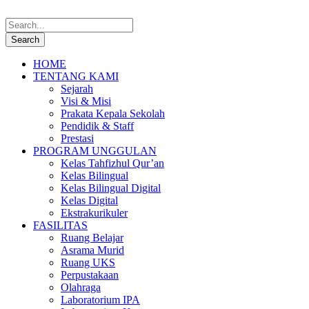
HOME
TENTANG KAMI
Sejarah
Visi & Misi
Prakata Kepala Sekolah
Pendidik & Staff
Prestasi
PROGRAM UNGGULAN
Kelas Tahfizhul Qur’an
Kelas Bilingual
Kelas Bilingual Digital
Kelas Digital
Ekstrakurikuler
FASILITAS
Ruang Belajar
Asrama Murid
Ruang UKS
Perpustakaan
Olahraga
Laboratorium IPA