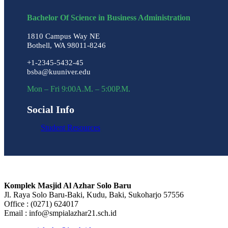
Bachelor Of Science in Business Administration
1810 Campus Way NE
Bothell, WA 98011-8246
+1-2345-5432-45
bsba@kuuniver.edu
Mon – Fri 9:00A.M. – 5:00P.M.
Social Info
Student Resources
Komplek Masjid Al Azhar Solo Baru
Jl. Raya Solo Baru-Baki, Kudu, Baki, Sukoharjo 57556
Office : (0271) 624017
Email : info@smpialazhar21.sch.id