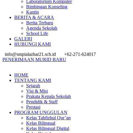
Laboratorium Komputer
Bimbingan Konseling
Kantin
BERITA & ACARA
Berita Terbaru
Agenda Sekolah
School Life
GALERI
HUBUNGI KAMI
info@smpialazhar21.sch.id
+62-271-624017
PENERIMAAN MURID BARU
HOME
TENTANG KAMI
Sejarah
Visi & Misi
Prakata Kepala Sekolah
Pendidik & Staff
Prestasi
PROGRAM UNGGULAN
Kelas Tahfizhul Qur’an
Kelas Bilingual
Kelas Bilingual Digital