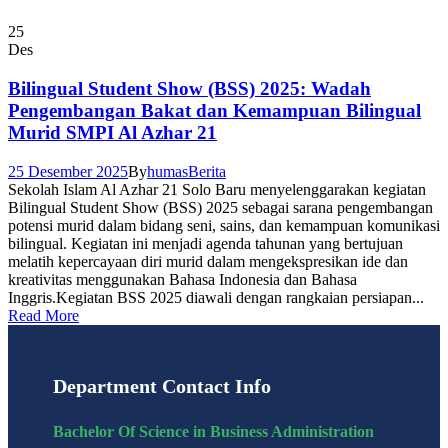
25
Des
Bilingual Student Show (BSS) 2025: Wadah
Pengembangan Bakat dan Kemampuan Bilingual
Murid SMPI Al Azhar 21
25 Desember 2025
By
humas
Berita
Sekolah Islam Al Azhar 21 Solo Baru menyelenggarakan kegiatan
Bilingual Student Show (BSS) 2025 sebagai sarana pengembangan
potensi murid dalam bidang seni, sains, dan kemampuan komunikasi
bilingual. Kegiatan ini menjadi agenda tahunan yang bertujuan
melatih kepercayaan diri murid dalam mengekspresikan ide dan
kreativitas menggunakan Bahasa Indonesia dan Bahasa
Inggris.Kegiatan BSS 2025 diawali dengan rangkaian persiapan...
Read More
Department Contact Info
Bachelor Of Science in Business Administration