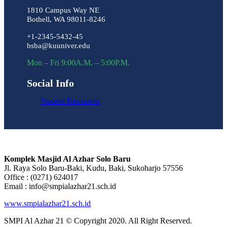
1810 Campus Way NE
Bothell, WA 98011-8246
+1-2345-5432-45
bsba@kuuniver.edu
Mon – Fri 9:00A.M. – 5:00P.M.
Social Info
Student Resources
Komplek Masjid Al Azhar Solo Baru
Jl. Raya Solo Baru-Baki, Kudu, Baki, Sukoharjo 57556
Office : (0271) 624017
Email : info@smpialazhar21.sch.id
www.smpialazhar21.sch.id
SMPI Al Azhar 21 © Copyright 2020. All Right Reserved.