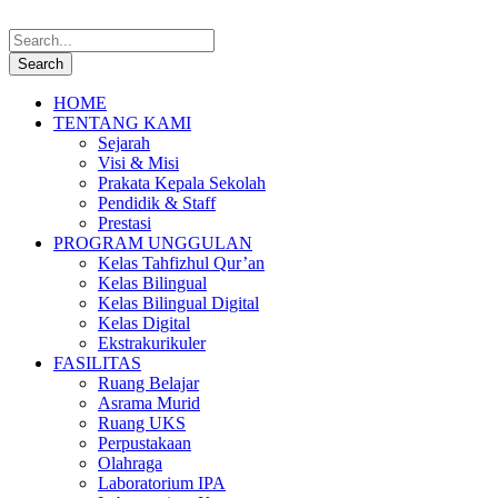
HOME
TENTANG KAMI
Sejarah
Visi & Misi
Prakata Kepala Sekolah
Pendidik & Staff
Prestasi
PROGRAM UNGGULAN
Kelas Tahfizhul Qur’an
Kelas Bilingual
Kelas Bilingual Digital
Kelas Digital
Ekstrakurikuler
FASILITAS
Ruang Belajar
Asrama Murid
Ruang UKS
Perpustakaan
Olahraga
Laboratorium IPA