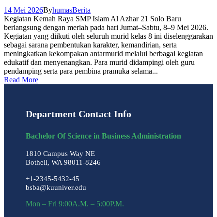
14 Mei 2026
By
humas
Berita
Kegiatan Kemah Raya SMP Islam Al Azhar 21 Solo Baru
berlangsung dengan meriah pada hari Jumat–Sabtu, 8–9 Mei 2026.
Kegiatan yang diikuti oleh seluruh murid kelas 8 ini diselenggarakan
sebagai sarana pembentukan karakter, kemandirian, serta
meningkatkan kekompakan antarmurid melalui berbagai kegiatan
edukatif dan menyenangkan. Para murid didampingi oleh guru
pendamping serta para pembina pramuka selama...
Read More
Department Contact Info
Bachelor Of Science in Business Administration
1810 Campus Way NE
Bothell, WA 98011-8246
+1-2345-5432-45
bsba@kuuniver.edu
Mon – Fri 9:00A.M. – 5:00P.M.