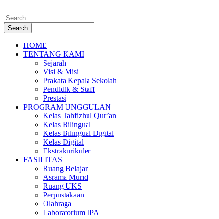
HOME
TENTANG KAMI
Sejarah
Visi & Misi
Prakata Kepala Sekolah
Pendidik & Staff
Prestasi
PROGRAM UNGGULAN
Kelas Tahfizhul Qur’an
Kelas Bilingual
Kelas Bilingual Digital
Kelas Digital
Ekstrakurikuler
FASILITAS
Ruang Belajar
Asrama Murid
Ruang UKS
Perpustakaan
Olahraga
Laboratorium IPA