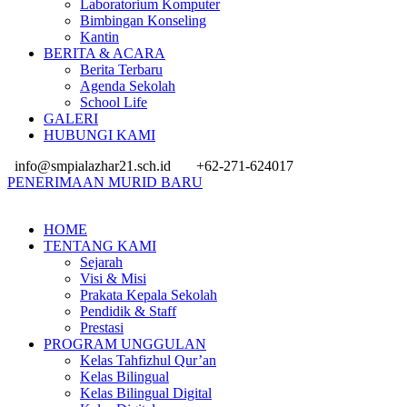
Laboratorium Komputer
Bimbingan Konseling
Kantin
BERITA & ACARA
Berita Terbaru
Agenda Sekolah
School Life
GALERI
HUBUNGI KAMI
info@smpialazhar21.sch.id
+62-271-624017
PENERIMAAN MURID BARU
HOME
TENTANG KAMI
Sejarah
Visi & Misi
Prakata Kepala Sekolah
Pendidik & Staff
Prestasi
PROGRAM UNGGULAN
Kelas Tahfizhul Qur’an
Kelas Bilingual
Kelas Bilingual Digital