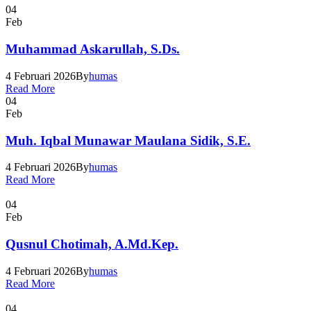
04
Feb
Muhammad Askarullah, S.Ds.
4 Februari 2026
By
humas
Read More
04
Feb
Muh. Iqbal Munawar Maulana Sidik, S.E.
4 Februari 2026
By
humas
Read More
04
Feb
Qusnul Chotimah, A.Md.Kep.
4 Februari 2026
By
humas
Read More
04