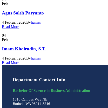
Feb
Agus Soleh Paryanto
4 Februari 2026
By
humas
Read More
04
Feb
Imam Khoirudin, S.T.
4 Februari 2026
By
humas
Read More
Department Contact Info
Bachelor Of Science in Business Administration
1810 Campus Way NE
Bothell, WA 98011-8246