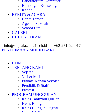
Laboratorium Komputer
Bimbingan Konseling
Kantin
BERITA & ACARA
Berita Terbaru
Agenda Sekolah
School Life
GALERI
HUBUNGI KAMI
info@smpialazhar21.sch.id
+62-271-624017
PENERIMAAN MURID BARU
HOME
TENTANG KAMI
Sejarah
Visi & Misi
Prakata Kepala Sekolah
Pendidik & Staff
Prestasi
PROGRAM UNGGULAN
Kelas Tahfizhul Qur’an
Kelas Bilingual
Kelas Bilingual Digital