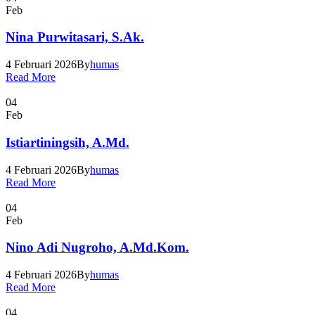
Feb
Nina Purwitasari, S.Ak.
4 Februari 2026
By
humas
Read More
04
Feb
Istiartiningsih, A.Md.
4 Februari 2026
By
humas
Read More
04
Feb
Nino Adi Nugroho, A.Md.Kom.
4 Februari 2026
By
humas
Read More
04