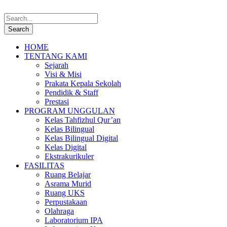
HOME
TENTANG KAMI
Sejarah
Visi & Misi
Prakata Kepala Sekolah
Pendidik & Staff
Prestasi
PROGRAM UNGGULAN
Kelas Tahfizhul Qur’an
Kelas Bilingual
Kelas Bilingual Digital
Kelas Digital
Ekstrakurikuler
FASILITAS
Ruang Belajar
Asrama Murid
Ruang UKS
Perpustakaan
Olahraga
Laboratorium IPA