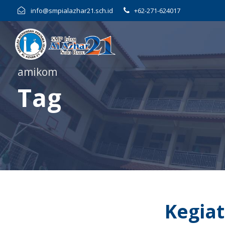
info@smpialazhar21.sch.id
+62-271-624017
amikom
Tag
Kegiat