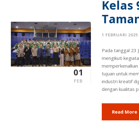
Kelas 
Taman
1 FEBRUARI 2025
Pada tanggal 23 J
mengikuti kegiata
memperkenalkan d
01
tujuan untuk mem
FEB
industri kreatif 
dengan kualitas pe
Read More