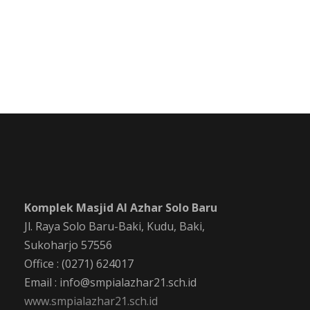
Komplek Masjid Al Azhar Solo Baru
Jl. Raya Solo Baru-Baki, Kudu, Baki,
Sukoharjo 57556
Office : (0271) 624017
Email : info@smpialazhar21.sch.id
www.smpialazhar21.sch.id