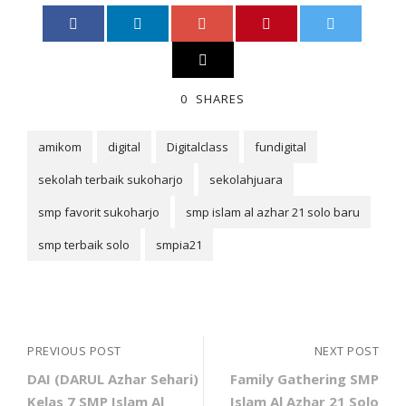
0
SHARES
amikom
digital
Digitalclass
fundigital
sekolah terbaik sukoharjo
sekolahjuara
smp favorit sukoharjo
smp islam al azhar 21 solo baru
smp terbaik solo
smpia21
PREVIOUS POST
NEXT POST
DAI (DARUL Azhar Sehari)
Family Gathering SMP
Kelas 7 SMP Islam Al
Islam Al Azhar 21 Solo