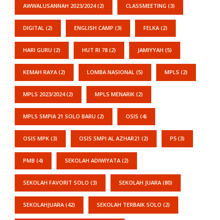
AWWALUSANNAH 2023/2024
(2)
CLASSMEETING
(3)
DIGITAL
(2)
ENGLISH CAMP
(3)
FELKA
(2)
HARI GURU
(2)
HUT RI 78
(2)
JAMIYYAH
(5)
KEMAH RAYA
(2)
LOMBA NASIONAL
(5)
MPLS
(2)
MPLS 2023/2024
(2)
MPLS MENARIK
(2)
MPLS SMPIA 21 SOLO BARU
(2)
OSIS
(4)
OSIS MPK
(3)
OSIS SMPI AL AZHAR21
(2)
P5
(3)
PMB
(4)
SEKOLAH ADIWIYATA
(2)
SEKOLAH FAVORIT SOLO
(3)
SEKOLAH JUARA
(80)
SEKOLAHJUARA
(42)
SEKOLAH TERBAIK SOLO
(2)