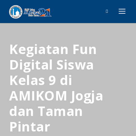
Kegiatan Fun
Digital Siswa
Kelas 9 di
AMIKOM Jogja
dan Taman
Pintar