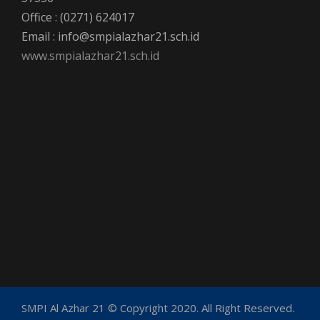
Office : (0271) 624017
Email : info@smpialazhar21.sch.id
www.smpialazhar21.sch.id
SMPI Al Azhar 21 © Copyright 2020. All Right Reserved.