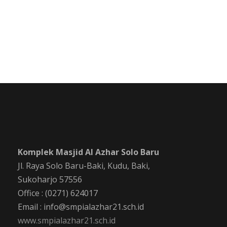
Komplek Masjid Al Azhar Solo Baru
Jl. Raya Solo Baru-Baki, Kudu, Baki,
Sukoharjo 57556
Office : (0271) 624017
Email : info@smpialazhar21.sch.id
www.smpialazhar21.sch.id