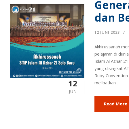
Gener
dan B
12 JUNI 2023
Akhirussanah mer
pelajaran di duni
Islam Al Azhar 2
yang disingkat AT
Ruby Convention H
12
melibatkan...
JUN
Read More