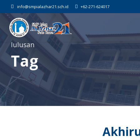
info@smpialazhar21.sch.id
+62-271-624017
lulusan
Tag
Akhir