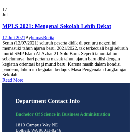
17
Jul
MPLS 2021: Mengenal Sekolah Lebih Dekat
17 Juli 2021
By
humas
Berita
Senin (12/07/2021) seluruh peserta didik di penjuru negeri ini
memasuki tahun ajaran baru, 2021/2022, tak terkecuali bagi seluruh
murid SMP Islam Al Azhar 21 Solo Baru. Seperti tahun-tahun
sebelumnya, hari pertama masuk tahun ajaran baru diisi dengan
kegiatan orientasi bagi murid baru. Karena masih dalam kondisi
pandemi, tahun ini kegiatan bertajuk Masa Pengenalan Lingkungan
Sekolah...
Read More
Department Contact Info
Bachelor Of Science in Business Administration
1810 Campus Way NE
Bothell, WA 98011-8246