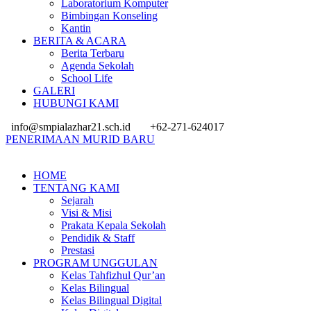
Laboratorium Komputer
Bimbingan Konseling
Kantin
BERITA & ACARA
Berita Terbaru
Agenda Sekolah
School Life
GALERI
HUBUNGI KAMI
info@smpialazhar21.sch.id
+62-271-624017
PENERIMAAN MURID BARU
HOME
TENTANG KAMI
Sejarah
Visi & Misi
Prakata Kepala Sekolah
Pendidik & Staff
Prestasi
PROGRAM UNGGULAN
Kelas Tahfizhul Qur’an
Kelas Bilingual
Kelas Bilingual Digital