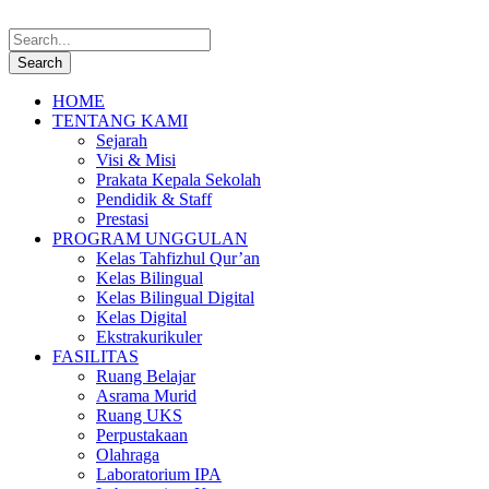
HOME
TENTANG KAMI
Sejarah
Visi & Misi
Prakata Kepala Sekolah
Pendidik & Staff
Prestasi
PROGRAM UNGGULAN
Kelas Tahfizhul Qur’an
Kelas Bilingual
Kelas Bilingual Digital
Kelas Digital
Ekstrakurikuler
FASILITAS
Ruang Belajar
Asrama Murid
Ruang UKS
Perpustakaan
Olahraga
Laboratorium IPA