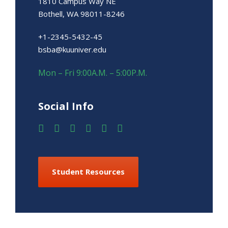
1810 Campus Way NE
Bothell, WA 98011-8246
+1-2345-5432-45
bsba@kuuniver.edu
Mon – Fri 9:00A.M. – 5:00P.M.
Social Info
Student Resources