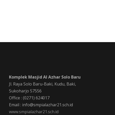
Komplek Masjid Al Azhar Solo Baru
Jl. Raya Solo Baru-Baki, Kudu, Baki,
Sukoharjo 57556
Office : (0271) 624017
Email : info@smpialazhar21.sch.id
www.smpialazhar21.sch.id