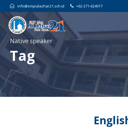
info@smpialazhar21.sch.id
+62-271-624017
Native speaker
Tag
Englis