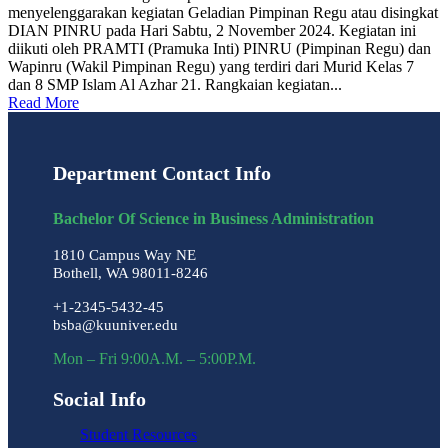
menyelenggarakan kegiatan Geladian Pimpinan Regu atau disingkat
DIAN PINRU pada Hari Sabtu, 2 November 2024. Kegiatan ini
diikuti oleh PRAMTI (Pramuka Inti) PINRU (Pimpinan Regu) dan
Wapinru (Wakil Pimpinan Regu) yang terdiri dari Murid Kelas 7
dan 8 SMP Islam Al Azhar 21. Rangkaian kegiatan...
Read More
Department Contact Info
Bachelor Of Science in Business Administration
1810 Campus Way NE
Bothell, WA 98011-8246
+1-2345-5432-45
bsba@kuuniver.edu
Mon – Fri 9:00A.M. – 5:00P.M.
Social Info
Student Resources