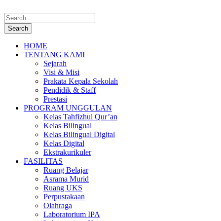
HOME
TENTANG KAMI
Sejarah
Visi & Misi
Prakata Kepala Sekolah
Pendidik & Staff
Prestasi
PROGRAM UNGGULAN
Kelas Tahfizhul Qur’an
Kelas Bilingual
Kelas Bilingual Digital
Kelas Digital
Ekstrakurikuler
FASILITAS
Ruang Belajar
Asrama Murid
Ruang UKS
Perpustakaan
Olahraga
Laboratorium IPA