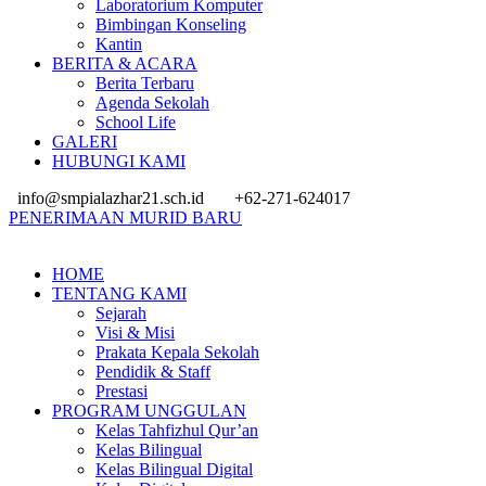
Laboratorium Komputer
Bimbingan Konseling
Kantin
BERITA & ACARA
Berita Terbaru
Agenda Sekolah
School Life
GALERI
HUBUNGI KAMI
info@smpialazhar21.sch.id
+62-271-624017
PENERIMAAN MURID BARU
HOME
TENTANG KAMI
Sejarah
Visi & Misi
Prakata Kepala Sekolah
Pendidik & Staff
Prestasi
PROGRAM UNGGULAN
Kelas Tahfizhul Qur’an
Kelas Bilingual
Kelas Bilingual Digital