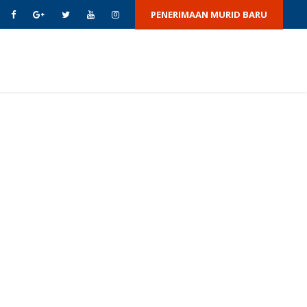
PENERIMAAN MURID BARU
AS
BERITA & ACARA
GALERI
HUBUNGI KAMI