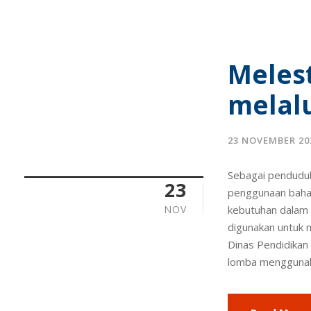
Meles
melalu
23 NOVEMBER 20
Sebagai penduduk
23
penggunaan bahas
NOV
kebutuhan dalam b
digunakan untuk 
Dinas Pendidika
lomba menggunaka