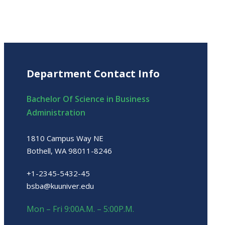
Department Contact Info
Bachelor Of Science in Business
Administration
1810 Campus Way NE
Bothell, WA 98011-8246
+1-2345-5432-45
bsba@kuuniver.edu
Mon – Fri 9:00A.M. – 5:00P.M.