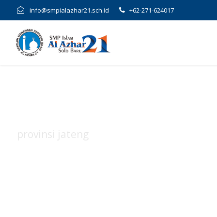
info@smpialazhar21.sch.id
+62-271-624017
provinsi jateng
Tag