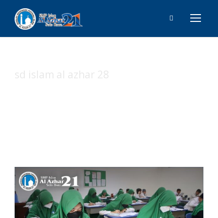
sd islam al azhar 28
Tag