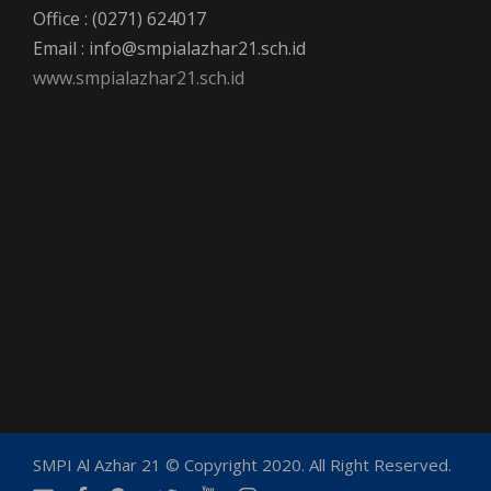
Office : (0271) 624017
Email : info@smpialazhar21.sch.id
www.smpialazhar21.sch.id
SMPI Al Azhar 21 © Copyright 2020. All Right Reserved.