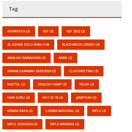
Tag
ADIWIYATA
(3)
AEF
(3)
AEF 2022
(2)
AL AZHAR SOLO BARU
(54)
ALAZHARSOLOBARU
(4)
AMALIAH RAMADHAN
(2)
ANBK
(2)
AWWALUSANNAH 2023/2024
(2)
CLASSMEETING
(3)
DIGITAL
(2)
ENGLISH CAMP
(3)
FELKA
(2)
HARI GURU
(2)
HUT RI 78
(2)
JAMIYYAH
(5)
KEMAH RAYA
(2)
LOMBA NASIONAL
(5)
MPLS
(2)
MPLS 2023/2024
(2)
MPLS MENARIK
(2)