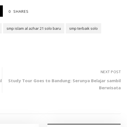
0
SHARES
smp islam al azhar 21 solo baru
smp terbaik solo
NEXT POST
l
Study Tour Goes to Bandung: Serunya Belajar sambil
Berwisata