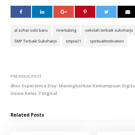
al azhar solo baru
rivertubing
sekolah terbaik sukoharjo
SMP Terbaik Sukoharjo
smpia21
spiritualmotivation
PREVIOUS POST
iBox Experience Day: Meningkatkan Kemampuan Digita
Siswa Kelas 7 Digital
Related Posts