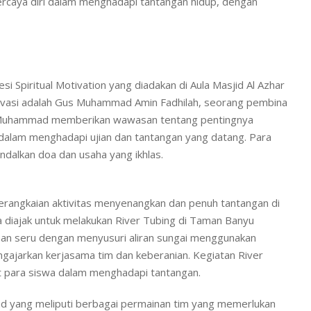
ercaya diri dalam menghadapi tantangan hidup, dengan
si Spiritual Motivation yang diadakan di Aula Masjid Al Azhar
ivasi adalah Gus Muhammad Amin Fadhilah, seorang pembina
us Muhammad memberikan wawasan tentang pentingnya
dalam menghadapi ujian dan tantangan yang datang. Para
ndalkan doa dan usaha yang ikhlas.
serangkaian aktivitas menyenangkan dan penuh tantangan di
a diajak untuk melakukan River Tubing di Taman Banyu
man seru dengan menyusuri aliran sungai menggunakan
gajarkan kerjasama tim dan keberanian. Kegiatan River
t para siswa dalam menghadapi tantangan.
ond yang meliputi berbagai permainan tim yang memerlukan