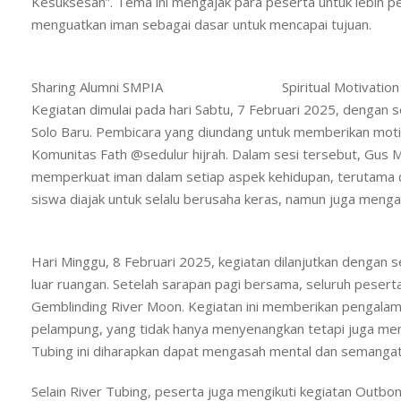
Kesuksesan”. Tema ini mengajak para peserta untuk lebih p
menguatkan iman sebagai dasar untuk mencapai tujuan.
Sharing Alumni SMPIA
Spiritual Motivation
Kegiatan dimulai pada hari Sabtu, 7 Februari 2025, dengan se
Solo Baru. Pembicara yang diundang untuk memberikan mot
Komunitas Fath @sedulur hijrah. Dalam sesi tersebut, G
memperkuat iman dalam setiap aspek kehidupan, terutama 
siswa diajak untuk selalu berusaha keras, namun juga menga
Hari Minggu, 8 Februari 2025, kegiatan dilanjutkan dengan 
luar ruangan. Setelah sarapan pagi bersama, seluruh pesert
Gemblinding River Moon. Kegiatan ini memberikan pengala
pelampung, yang tidak hanya menyenangkan tetapi juga men
Tubing ini diharapkan dapat mengasah mental dan semanga
Selain River Tubing, peserta juga mengikuti kegiatan Outb