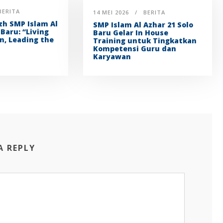
BERITA
14 MEI 2026
BERITA
zh SMP Islam Al
SMP Islam Al Azhar 21 Solo
 Baru: “Living
Baru Gelar In House
n, Leading the
Training untuk Tingkatkan
Kompetensi Guru dan
Karyawan
A REPLY