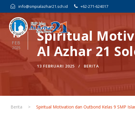
info@smpialazhar21.sch.id
+62-271-624017
Spiritual Moti
13
FEB
Al Azhar 21 So
2025
13 FEBRUARI 2025
BERITA
Berita
>
Spiritual Motivation dan Outbond Kelas 9 SMP Isl