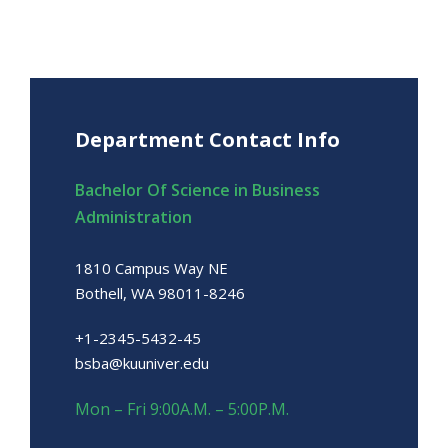
Department Contact Info
Bachelor Of Science in Business
Administration
1810 Campus Way NE
Bothell, WA 98011-8246
+1-2345-5432-45
bsba@kuuniver.edu
Mon – Fri 9:00A.M. – 5:00P.M.