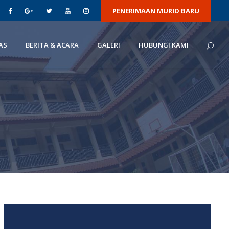
PENERIMAAN MURID BARU
AS
BERITA & ACARA
GALERI
HUBUNGI KAMI