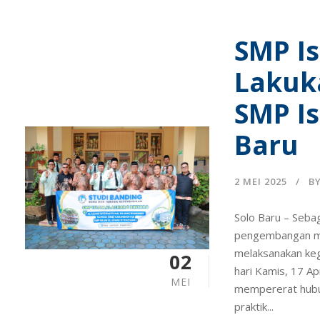
SMP Is
Lakuk
SMP Is
Baru
2 MEI 2025
B
Solo Baru – Seba
pengembangan ma
melaksanakan keg
02
hari Kamis, 17 A
MEI
mempererat hubun
praktik...