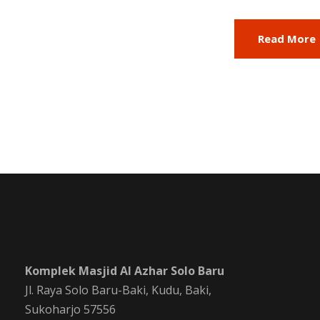
Read More
Komplek Masjid Al Azhar Solo Baru
Jl. Raya Solo Baru-Baki, Kudu, Baki,
Sukoharjo 57556