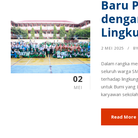
Baru P
denga
Lingk
2 MEI 2025
B
Dalam rangka mem
seluruh warga SM
02
terhadap lingkun
untuk Bumi yang L
MEI
karyawan sekolah.
Read More