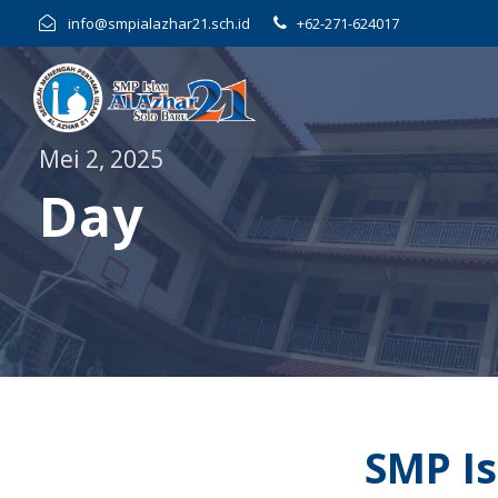
info@smpialazhar21.sch.id
+62-271-624017
Mei 2, 2025
Day
SMP Is