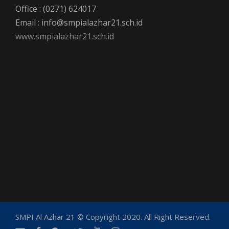
Office : (0271) 624017
Email : info@smpialazhar21.sch.id
www.smpialazhar21.sch.id
SMPI Al Azhar 21 © Copyright 2020. All Right Reserved.