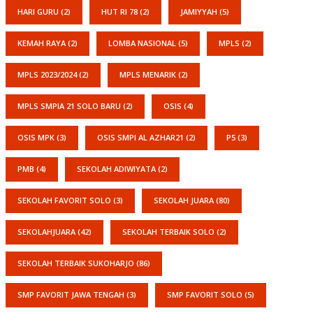
HARI GURU
(2)
HUT RI 78
(2)
JAMIYYAH
(5)
KEMAH RAYA
(2)
LOMBA NASIONAL
(5)
MPLS
(2)
MPLS 2023/2024
(2)
MPLS MENARIK
(2)
MPLS SMPIA 21 SOLO BARU
(2)
OSIS
(4)
OSIS MPK
(3)
OSIS SMPI AL AZHAR21
(2)
P5
(3)
PMB
(4)
SEKOLAH ADIWIYATA
(2)
SEKOLAH FAVORIT SOLO
(3)
SEKOLAH JUARA
(80)
SEKOLAHJUARA
(42)
SEKOLAH TERBAIK SOLO
(2)
SEKOLAH TERBAIK SUKOHARJO
(86)
SMP FAVORIT JAWA TENGAH
(3)
SMP FAVORIT SOLO
(5)