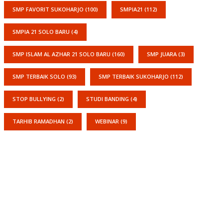
SMP FAVORIT SUKOHARJO
(100)
SMPIA21
(112)
SMPIA 21 SOLO BARU
(4)
SMP ISLAM AL AZHAR 21 SOLO BARU
(160)
SMP JUARA
(3)
SMP TERBAIK SOLO
(93)
SMP TERBAIK SUKOHARJO
(112)
STOP BULLYING
(2)
STUDI BANDING
(4)
TARHIB RAMADHAN
(2)
WEBINAR
(9)