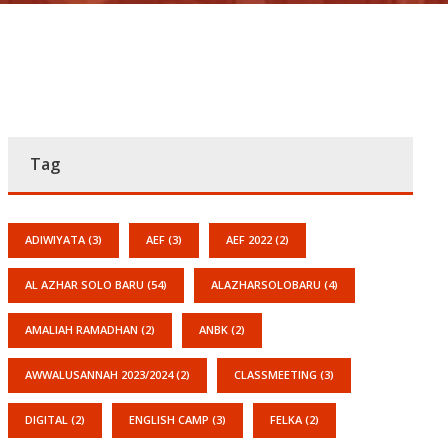
Tag
ADIWIYATA
(3)
AEF
(3)
AEF 2022
(2)
AL AZHAR SOLO BARU
(54)
ALAZHARSOLOBARU
(4)
AMALIAH RAMADHAN
(2)
ANBK
(2)
AWWALUSANNAH 2023/2024
(2)
CLASSMEETING
(3)
DIGITAL
(2)
ENGLISH CAMP
(3)
FELKA
(2)