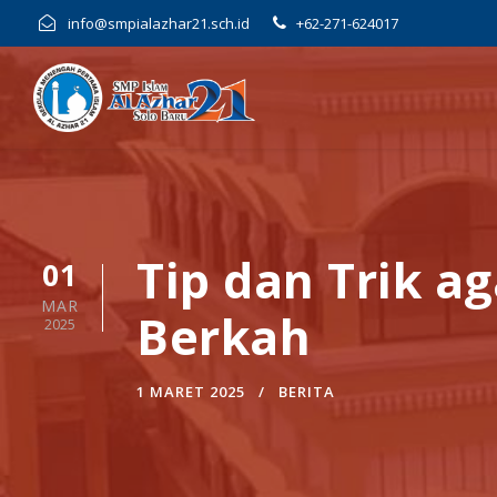
info@smpialazhar21.sch.id
+62-271-624017
Tip dan Trik 
01
MAR
Berkah
2025
1 MARET 2025
BERITA