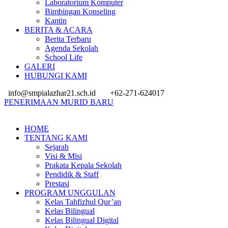
Laboratorium Komputer
Bimbingan Konseling
Kantin
BERITA & ACARA
Berita Terbaru
Agenda Sekolah
School Life
GALERI
HUBUNGI KAMI
info@smpialazhar21.sch.id
+62-271-624017
PENERIMAAN MURID BARU
HOME
TENTANG KAMI
Sejarah
Visi & Misi
Prakata Kepala Sekolah
Pendidik & Staff
Prestasi
PROGRAM UNGGULAN
Kelas Tahfizhul Qur’an
Kelas Bilingual
Kelas Bilingual Digital