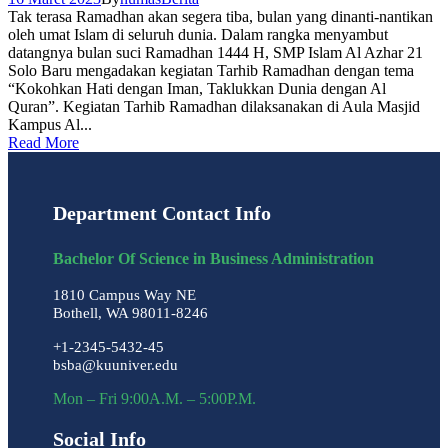
Tak terasa Ramadhan akan segera tiba, bulan yang dinanti-nantikan
oleh umat Islam di seluruh dunia. Dalam rangka menyambut
datangnya bulan suci Ramadhan 1444 H, SMP Islam Al Azhar 21
Solo Baru mengadakan kegiatan Tarhib Ramadhan dengan tema
“Kokohkan Hati dengan Iman, Taklukkan Dunia dengan Al
Quran”. Kegiatan Tarhib Ramadhan dilaksanakan di Aula Masjid
Kampus Al...
Read More
Department Contact Info
Bachelor Of Science in Business Administration
1810 Campus Way NE
Bothell, WA 98011-8246
+1-2345-5432-45
bsba@kuuniver.edu
Mon – Fri 9:00A.M. – 5:00P.M.
Social Info