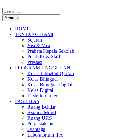
HOME
TENTANG KAMI
Sejarah
Visi & Misi
Prakata Kepala Sekolah
Pendidik & Staff
Prestasi
PROGRAM UNGGULAN
Kelas Tahfizhul Qur’an
Kelas Bilingual
Kelas Bilingual Digital
Kelas Digital
Ekstrakurikuler
FASILITAS
Ruang Belajar
Asrama Murid
Ruang UKS
Perpustakaan
Olahraga
Laboratorium IPA