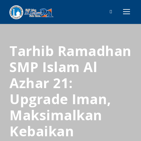
Tarhib Ramadhan
SMP Islam Al
Azhar 21:
Upgrade Iman,
Maksimalkan
Kebaikan