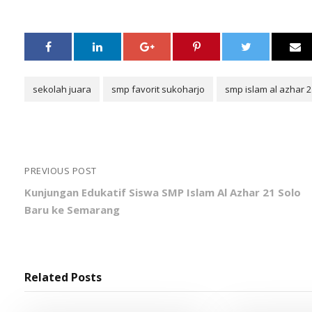
sekolah juara
smp favorit sukoharjo
smp islam al azhar 2
PREVIOUS POST
Kunjungan Edukatif Siswa SMP Islam Al Azhar 21 Solo
Baru ke Semarang
Related Posts