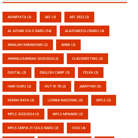
ADIWIYATA
(3)
AEF
(3)
AEF 2022
(2)
AL AZHAR SOLO BARU
(54)
ALAZHARSOLOBARU
(4)
AMALIAH RAMADHAN
(2)
ANBK
(2)
AWWALUSANNAH 2023/2024
(2)
CLASSMEETING
(3)
DIGITAL
(2)
ENGLISH CAMP
(3)
FELKA
(2)
HARI GURU
(2)
HUT RI 78
(2)
JAMIYYAH
(5)
KEMAH RAYA
(2)
LOMBA NASIONAL
(5)
MPLS
(2)
MPLS 2023/2024
(2)
MPLS MENARIK
(2)
MPLS SMPIA 21 SOLO BARU
(2)
OSIS
(4)