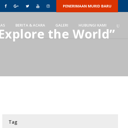
PENERIMAAN MURID BARU
TAS
BERITA & ACARA
GALERI
HUBUNGI KAMI
 Explore the World”
Tag