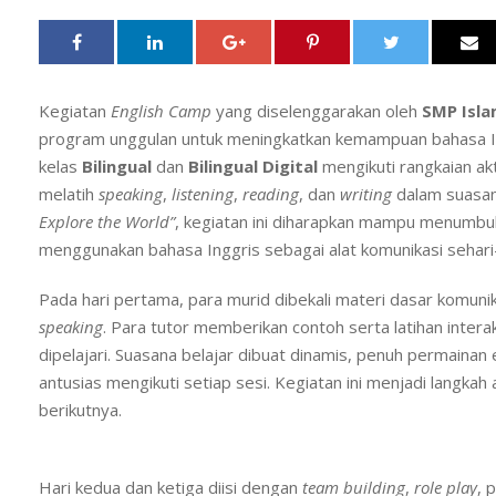
Kegiatan
English Camp
yang diselenggarakan oleh
SMP Isla
program unggulan untuk meningkatkan kemampuan bahasa Ing
kelas
Bilingual
dan
Bilingual Digital
mengikuti rangkaian akt
melatih
speaking
,
listening
,
reading
, dan
writing
dalam suasa
Explore the World”
, kegiatan ini diharapkan mampu menumbuh
menggunakan bahasa Inggris sebagai alat komunikasi sehari-
Pada hari pertama, para murid dibekali materi dasar komuni
speaking
. Para tutor memberikan contoh serta latihan inter
dipelajari. Suasana belajar dibuat dinamis, penuh permainan
antusias mengikuti setiap sesi. Kegiatan ini menjadi langkah
berikutnya.
Hari kedua dan ketiga diisi dengan
team building
,
role play
, 