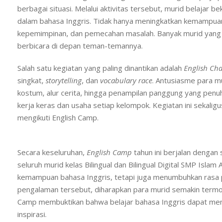
berbagai situasi. Melalui aktivitas tersebut, murid belaja
dalam bahasa Inggris. Tidak hanya meningkatkan kemampuan 
kepemimpinan, dan pemecahan masalah. Banyak murid yang 
berbicara di depan teman-temannya.
Salah satu kegiatan yang paling dinantikan adalah
English Cha
singkat,
storytelling
, dan
vocabulary race
. Antusiasme para m
kostum, alur cerita, hingga penampilan panggung yang penuh
kerja keras dan usaha setiap kelompok. Kegiatan ini sekali
mengikuti English Camp.
Secara keseluruhan,
English Camp
tahun ini berjalan denga
seluruh murid kelas Bilingual dan Bilingual Digital SMP Islam
kemampuan bahasa Inggris, tetapi juga menumbuhkan rasa p
pengalaman tersebut, diharapkan para murid semakin termot
Camp membuktikan bahwa belajar bahasa Inggris dapat men
inspirasi.