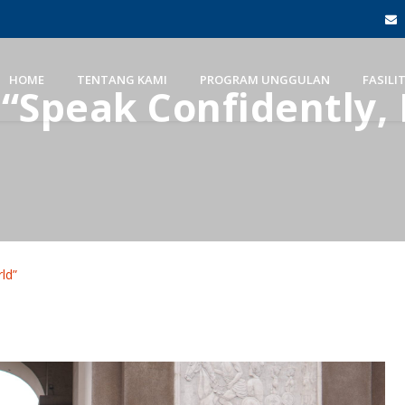
HOME
TENTANG KAMI
PROGRAM UNGGULAN
FASILI
 “Speak Confidently,
ld”