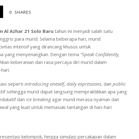
0
SHARES
m Al Azhar 21 Solo Baru
tahun ini menjadi salah satu
gris para murid. Selama beberapa hari, murid
ivitas intensif yang dirancang khusus untuk
na yang menyenangkan. Dengan tema
“Speak Confidently,
kan keberanian dan rasa percaya diri murid dalam
hari.
kasi seperti
introducing oneself
,
daily expressions
, dan
public
aktif sehingga murid dapat langsung mempraktikkan apa yang
 edukatif dan
ice breaking
agar murid merasa nyaman dan
 awal yang kuat untuk memasuki tantangan di hari-hari
presentasi kelompok, hingga simulasi percakapan dalam