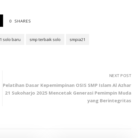
0
SHARES
1 solo baru
smp terbaik solo
smpia21
NEXT POST
Pelatihan Dasar Kepemimpinan OSIS SMP Islam Al Azhar
21 Sukoharjo 2025 Mencetak Generasi Pemimpin Muda
yang Berintegritas