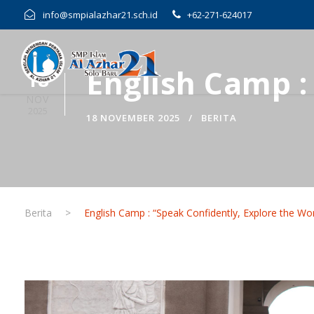
info@smpialazhar21.sch.id
+62-271-624017
English Camp :
18
NOV
2025
18 NOVEMBER 2025
BERITA
Berita
>
English Camp : “Speak Confidently, Explore the Wor