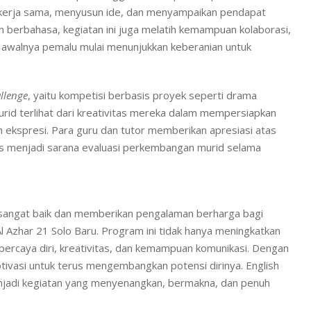
r bekerja sama, menyusun ide, dan menyampaikan pendapat
berbahasa, kegiatan ini juga melatih kemampuan kolaborasi,
awalnya pemalu mulai menunjukkan keberanian untuk
llenge
, yaitu kompetisi berbasis proyek seperti drama
urid terlihat dari kreativitas mereka dalam mempersiapkan
 ekspresi. Para guru dan tutor memberikan apresiasi atas
gus menjadi sarana evaluasi perkembangan murid selama
n sangat baik dan memberikan pengalaman berharga bagi
 Al Azhar 21 Solo Baru. Program ini tidak hanya meningkatkan
ercaya diri, kreativitas, dan kemampuan komunikasi. Dengan
ivasi untuk terus mengembangkan potensi dirinya. English
jadi kegiatan yang menyenangkan, bermakna, dan penuh