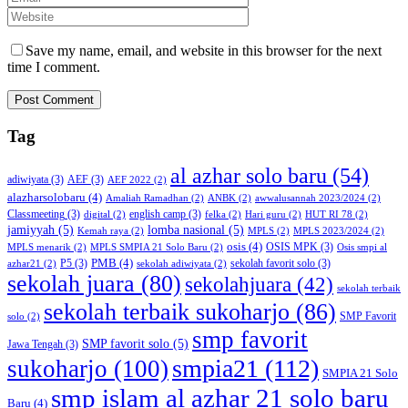
Save my name, email, and website in this browser for the next
time I comment.
Tag
al azhar solo baru
(54)
adiwiyata
(3)
AEF
(3)
AEF 2022
(2)
alazharsolobaru
(4)
Amaliah Ramadhan
(2)
ANBK
(2)
awwalusannah 2023/2024
(2)
Classmeeting
(3)
english camp
(3)
digital
(2)
felka
(2)
Hari guru
(2)
HUT RI 78
(2)
jamiyyah
(5)
lomba nasional
(5)
Kemah raya
(2)
MPLS
(2)
MPLS 2023/2024
(2)
osis
(4)
OSIS MPK
(3)
MPLS menarik
(2)
MPLS SMPIA 21 Solo Baru
(2)
Osis smpi al
PMB
(4)
P5
(3)
sekolah favorit solo
(3)
azhar21
(2)
sekolah adiwiyata
(2)
sekolah juara
(80)
sekolahjuara
(42)
sekolah terbaik
sekolah terbaik sukoharjo
(86)
SMP Favorit
solo
(2)
smp favorit
SMP favorit solo
(5)
Jawa Tengah
(3)
smpia21
(112)
sukoharjo
(100)
SMPIA 21 Solo
smp islam al azhar 21 solo baru
Baru
(4)