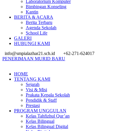
Laboratorium Komputer
Bimbingan Konseling
Kantin
BERITA & ACARA
Berita Terbaru
Agenda Sekolah
School Life
GALERI
HUBUNGI KAMI
info@smpialazhar21.sch.id
+62-271-624017
PENERIMAAN MURID BARU
HOME
TENTANG KAMI
Sejarah
Visi & Misi
Prakata Kepala Sekolah
Pendidik & Staff
Prestasi
PROGRAM UNGGULAN
Kelas Tahfizhul Qur’an
Kelas Bilingual
Kelas Bilingual Digital