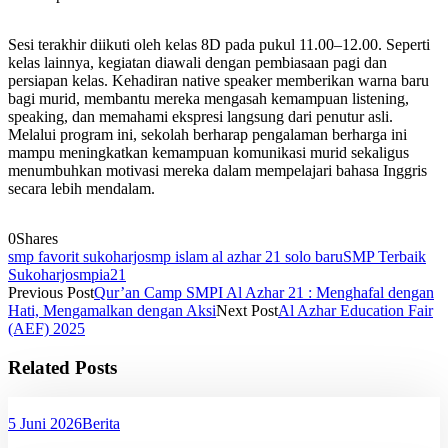
Sesi terakhir diikuti oleh kelas 8D pada pukul 11.00–12.00. Seperti
kelas lainnya, kegiatan diawali dengan pembiasaan pagi dan
persiapan kelas. Kehadiran native speaker memberikan warna baru
bagi murid, membantu mereka mengasah kemampuan listening,
speaking, dan memahami ekspresi langsung dari penutur asli.
Melalui program ini, sekolah berharap pengalaman berharga ini
mampu meningkatkan kemampuan komunikasi murid sekaligus
menumbuhkan motivasi mereka dalam mempelajari bahasa Inggris
secara lebih mendalam.
0
Shares
smp favorit sukoharjo
smp islam al azhar 21 solo baru
SMP Terbaik
Sukoharjo
smpia21
Previous Post
Qur’an Camp SMPI Al Azhar 21 : Menghafal dengan
Hati, Mengamalkan dengan Aksi
Next Post
Al Azhar Education Fair
(AEF) 2025
Related Posts
5 Juni 2026
Berita