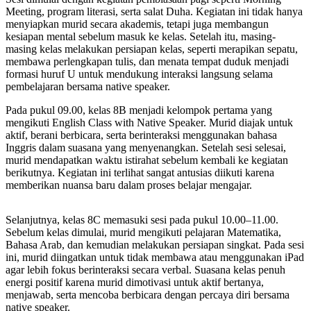
Meeting, program literasi, serta salat Duha. Kegiatan ini tidak hanya
menyiapkan murid secara akademis, tetapi juga membangun
kesiapan mental sebelum masuk ke kelas. Setelah itu, masing-
masing kelas melakukan persiapan kelas, seperti merapikan sepatu,
membawa perlengkapan tulis, dan menata tempat duduk menjadi
formasi huruf U untuk mendukung interaksi langsung selama
pembelajaran bersama native speaker.
Pada pukul 09.00, kelas 8B menjadi kelompok pertama yang
mengikuti English Class with Native Speaker. Murid diajak untuk
aktif, berani berbicara, serta berinteraksi menggunakan bahasa
Inggris dalam suasana yang menyenangkan. Setelah sesi selesai,
murid mendapatkan waktu istirahat sebelum kembali ke kegiatan
berikutnya. Kegiatan ini terlihat sangat antusias diikuti karena
memberikan nuansa baru dalam proses belajar mengajar.
Selanjutnya, kelas 8C memasuki sesi pada pukul 10.00–11.00.
Sebelum kelas dimulai, murid mengikuti pelajaran Matematika,
Bahasa Arab, dan kemudian melakukan persiapan singkat. Pada sesi
ini, murid diingatkan untuk tidak membawa atau menggunakan iPad
agar lebih fokus berinteraksi secara verbal. Suasana kelas penuh
energi positif karena murid dimotivasi untuk aktif bertanya,
menjawab, serta mencoba berbicara dengan percaya diri bersama
native speaker.