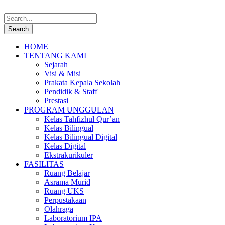
HOME
TENTANG KAMI
Sejarah
Visi & Misi
Prakata Kepala Sekolah
Pendidik & Staff
Prestasi
PROGRAM UNGGULAN
Kelas Tahfizhul Qur’an
Kelas Bilingual
Kelas Bilingual Digital
Kelas Digital
Ekstrakurikuler
FASILITAS
Ruang Belajar
Asrama Murid
Ruang UKS
Perpustakaan
Olahraga
Laboratorium IPA