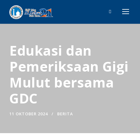
Edukasi dan
Pemeriksaan Gigi
Mulut bersama
GDC
11 OKTOBER 2024
BERITA