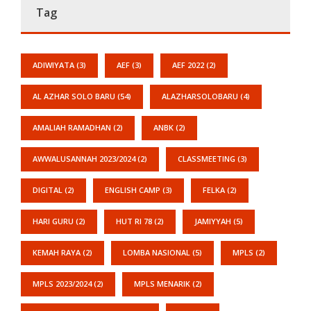
Tag
ADIWIYATA
(3)
AEF
(3)
AEF 2022
(2)
AL AZHAR SOLO BARU
(54)
ALAZHARSOLOBARU
(4)
AMALIAH RAMADHAN
(2)
ANBK
(2)
AWWALUSANNAH 2023/2024
(2)
CLASSMEETING
(3)
DIGITAL
(2)
ENGLISH CAMP
(3)
FELKA
(2)
HARI GURU
(2)
HUT RI 78
(2)
JAMIYYAH
(5)
KEMAH RAYA
(2)
LOMBA NASIONAL
(5)
MPLS
(2)
MPLS 2023/2024
(2)
MPLS MENARIK
(2)