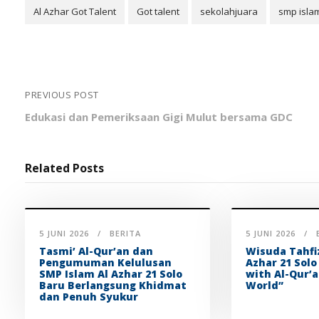
Al Azhar Got Talent
Got talent
sekolahjuara
smp islam
PREVIOUS POST
Edukasi dan Pemeriksaan Gigi Mulut bersama GDC
Related Posts
5 JUNI 2026
BERITA
5 JUNI 2026
Tasmi’ Al-Qur’an dan
Wisuda Tahfi
Pengumuman Kelulusan
Azhar 21 Solo
SMP Islam Al Azhar 21 Solo
with Al-Qur’a
Baru Berlangsung Khidmat
World”
dan Penuh Syukur