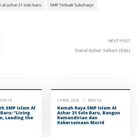
 al azhar 21 solo baru
SMP Terbaik Sukoharjo
NEXT POST
Darul Azhar Sehari (DAI)
BERITA
14 MEI 2026
BERITA
zh SMP Islam Al
Kemah Raya SMP Islam Al
 Baru: “Living
Azhar 21 Solo Baru, Bangun
n, Leading the
Kemandirian dan
Kebersamaan Murid