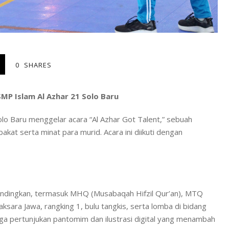
0
SHARES
SMP Islam Al Azhar 21 Solo Baru
lo Baru menggelar acara “Al Azhar Got Talent,” sebuah
at serta minat para murid. Acara ini diikuti dengan
andingkan, termasuk MHQ (Musabaqah Hifzil Qur’an), MTQ
, aksara Jawa, rangking 1, bulu tangkis, serta lomba di bidang
juga pertunjukan pantomim dan ilustrasi digital yang menambah