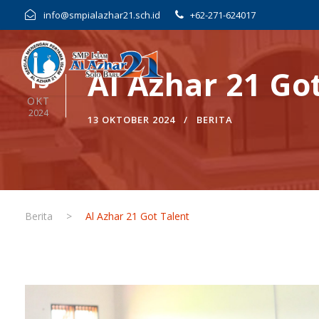
info@smpialazhar21.sch.id
+62-271-624017
Al Azhar 21 Go
13
OKT
2024
13 OKTOBER 2024
BERITA
Berita
>
Al Azhar 21 Got Talent