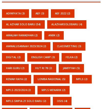
ADIWIYATA
(3)
AEF
(3)
AEF 2022
(2)
AL AZHAR SOLO BARU
(54)
ALAZHARSOLOBARU
(4)
AMALIAH RAMADHAN
(2)
ANBK
(2)
AWWALUSANNAH 2023/2024
(2)
CLASSMEETING
(3)
DIGITAL
(2)
ENGLISH CAMP
(3)
FELKA
(2)
HARI GURU
(2)
HUT RI 78
(2)
JAMIYYAH
(5)
KEMAH RAYA
(2)
LOMBA NASIONAL
(5)
MPLS
(2)
MPLS 2023/2024
(2)
MPLS MENARIK
(2)
MPLS SMPIA 21 SOLO BARU
(2)
OSIS
(4)