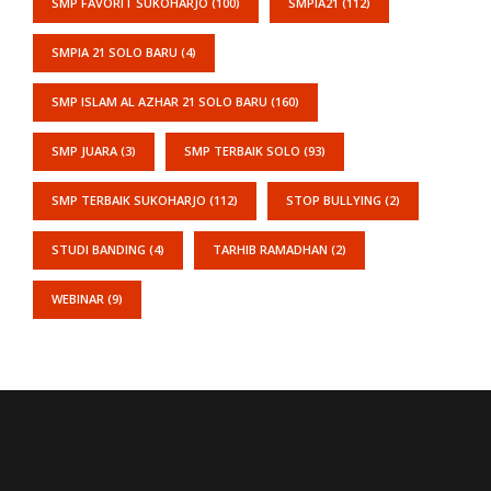
SMP FAVORIT SUKOHARJO
(100)
SMPIA21
(112)
SMPIA 21 SOLO BARU
(4)
SMP ISLAM AL AZHAR 21 SOLO BARU
(160)
SMP JUARA
(3)
SMP TERBAIK SOLO
(93)
SMP TERBAIK SUKOHARJO
(112)
STOP BULLYING
(2)
STUDI BANDING
(4)
TARHIB RAMADHAN
(2)
WEBINAR
(9)