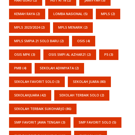
HARI GURU
(2)
HUT RI 78
(2)
JAMIYYAH
(5)
KEMAH RAYA
(2)
LOMBA NASIONAL
(5)
MPLS
(2)
MPLS 2023/2024
(2)
MPLS MENARIK
(2)
MPLS SMPIA 21 SOLO BARU
(2)
OSIS
(4)
OSIS MPK
(3)
OSIS SMPI AL AZHAR21
(2)
P5
(3)
PMB
(4)
SEKOLAH ADIWIYATA
(2)
SEKOLAH FAVORIT SOLO
(3)
SEKOLAH JUARA
(80)
SEKOLAHJUARA
(42)
SEKOLAH TERBAIK SOLO
(2)
SEKOLAH TERBAIK SUKOHARJO
(86)
SMP FAVORIT JAWA TENGAH
(3)
SMP FAVORIT SOLO
(5)