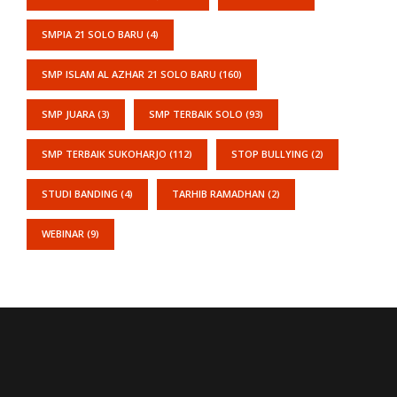
SMPIA 21 SOLO BARU
(4)
SMP ISLAM AL AZHAR 21 SOLO BARU
(160)
SMP JUARA
(3)
SMP TERBAIK SOLO
(93)
SMP TERBAIK SUKOHARJO
(112)
STOP BULLYING
(2)
STUDI BANDING
(4)
TARHIB RAMADHAN
(2)
WEBINAR
(9)