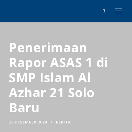
Penerimaan
Rapor ASAS 1 di
SMP Islam Al
Azhar 21 Solo
Baru
23 DESEMBER 2024
BERITA