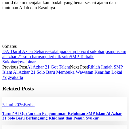
murid dalam menjalankan ibadah yang benar sesuai ajaran dan
tuntunan Allah dan Rasulnya.
0
Shares
DAI
Darul Azhar Sehari
sekolahjuara
smp favorit sukoharjo
smp islam
al azhar 21 solo baru
smp terbaik solo
SMP Terbaik
Sukoharjo
webinar
Previous Post
Al Azhar 21 Got Talent
Next Post
Rihlah Ilmiah SMP
Islam Al Azhar 21 Solo Baru Membuka Wawasan Kearifan Lokal
Yogyakarta
Related Posts
5 Juni 2026
Berita
Tasmi’ Al-Qur’an dan Pengumuman Kelulusan SMP Islam Al Azhar
21 Solo Baru Berlangsung Khidmat dan Penuh Syukur