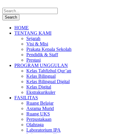
HOME
TENTANG KAMI
Sejarah
Visi & Misi
Prakata Kepala Sekolah
Pendidik & Staff
Prestasi
PROGRAM UNGGULAN
Kelas Tahfizhul Qur’an
Kelas Bilingual
Kelas Bilingual Digital
Kelas Digital
Ekstrakurikuler
FASILITAS
Ruang Belajar
Asrama Murid
Ruang UKS
Perpustakaan
Olahraga
Laboratorium IPA