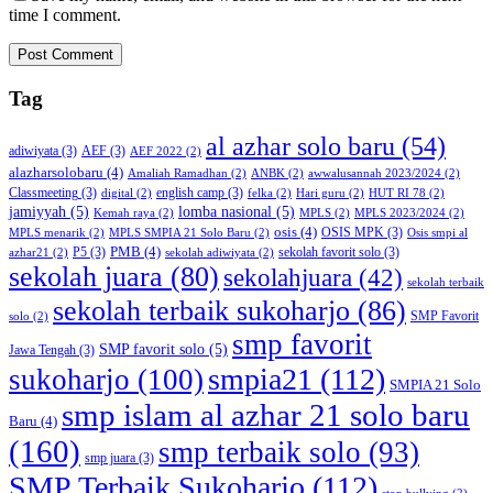
time I comment.
Tag
al azhar solo baru
(54)
adiwiyata
(3)
AEF
(3)
AEF 2022
(2)
alazharsolobaru
(4)
Amaliah Ramadhan
(2)
ANBK
(2)
awwalusannah 2023/2024
(2)
Classmeeting
(3)
english camp
(3)
digital
(2)
felka
(2)
Hari guru
(2)
HUT RI 78
(2)
jamiyyah
(5)
lomba nasional
(5)
Kemah raya
(2)
MPLS
(2)
MPLS 2023/2024
(2)
osis
(4)
OSIS MPK
(3)
MPLS menarik
(2)
MPLS SMPIA 21 Solo Baru
(2)
Osis smpi al
PMB
(4)
P5
(3)
sekolah favorit solo
(3)
azhar21
(2)
sekolah adiwiyata
(2)
sekolah juara
(80)
sekolahjuara
(42)
sekolah terbaik
sekolah terbaik sukoharjo
(86)
SMP Favorit
solo
(2)
smp favorit
SMP favorit solo
(5)
Jawa Tengah
(3)
smpia21
(112)
sukoharjo
(100)
SMPIA 21 Solo
smp islam al azhar 21 solo baru
Baru
(4)
(160)
smp terbaik solo
(93)
smp juara
(3)
SMP Terbaik Sukoharjo
(112)