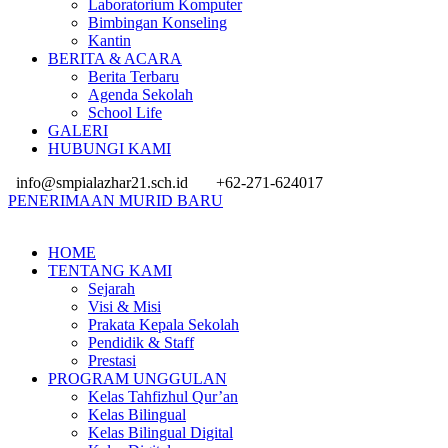
Laboratorium Komputer
Bimbingan Konseling
Kantin
BERITA & ACARA
Berita Terbaru
Agenda Sekolah
School Life
GALERI
HUBUNGI KAMI
info@smpialazhar21.sch.id
+62-271-624017
PENERIMAAN MURID BARU
HOME
TENTANG KAMI
Sejarah
Visi & Misi
Prakata Kepala Sekolah
Pendidik & Staff
Prestasi
PROGRAM UNGGULAN
Kelas Tahfizhul Qur’an
Kelas Bilingual
Kelas Bilingual Digital