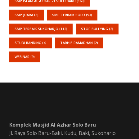
SMP ISLAM AL AZHAR 21 SOLO BARU
(160)
SMP JUARA
(3)
SMP TERBAIK SOLO
(93)
SMP TERBAIK SUKOHARJO
(112)
STOP BULLYING
(2)
STUDI BANDING
(4)
TARHIB RAMADHAN
(2)
WEBINAR
(9)
Komplek Masjid Al Azhar Solo Baru
Jl. Raya Solo Baru-Baki, Kudu, Baki, Sukoharjo