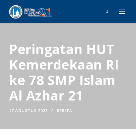
Peringatan HUT
Kemerdekaan RI
ke 78 SMP Islam
Al Azhar 21
17 AGUSTUS 2023
BERITA