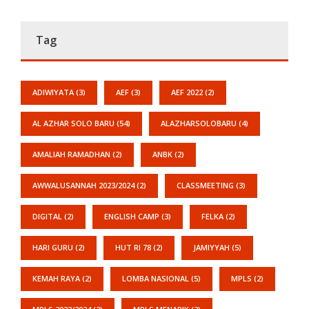
Tag
ADIWIYATA
(3)
AEF
(3)
AEF 2022
(2)
AL AZHAR SOLO BARU
(54)
ALAZHARSOLOBARU
(4)
AMALIAH RAMADHAN
(2)
ANBK
(2)
AWWALUSANNAH 2023/2024
(2)
CLASSMEETING
(3)
DIGITAL
(2)
ENGLISH CAMP
(3)
FELKA
(2)
HARI GURU
(2)
HUT RI 78
(2)
JAMIYYAH
(5)
KEMAH RAYA
(2)
LOMBA NASIONAL
(5)
MPLS
(2)