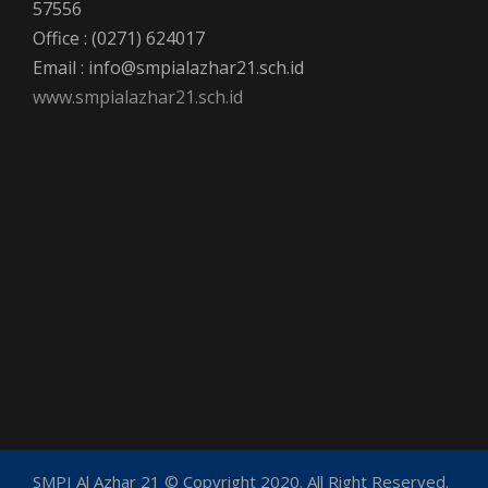
57556
Office : (0271) 624017
Email : info@smpialazhar21.sch.id
www.smpialazhar21.sch.id
SMPI Al Azhar 21 © Copyright 2020. All Right Reserved.