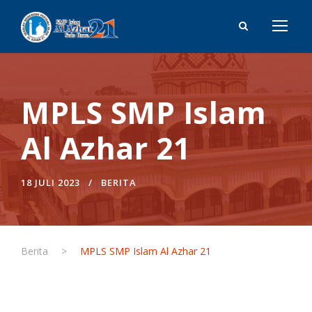
MPLS SMP Islam
Al Azhar 21
18 JULI 2023
BERITA
Berita
>
MPLS SMP Islam Al Azhar 21