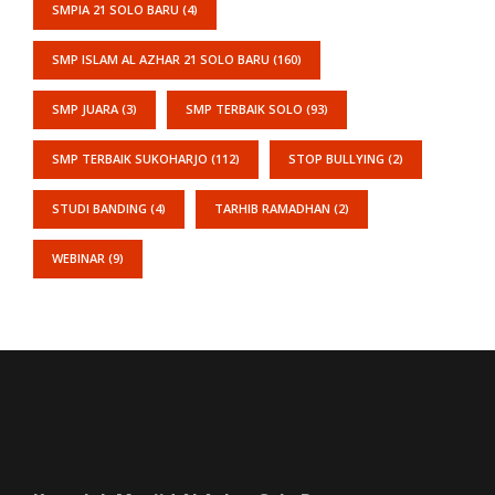
SMPIA 21 SOLO BARU
(4)
SMP ISLAM AL AZHAR 21 SOLO BARU
(160)
SMP JUARA
(3)
SMP TERBAIK SOLO
(93)
SMP TERBAIK SUKOHARJO
(112)
STOP BULLYING
(2)
STUDI BANDING
(4)
TARHIB RAMADHAN
(2)
WEBINAR
(9)