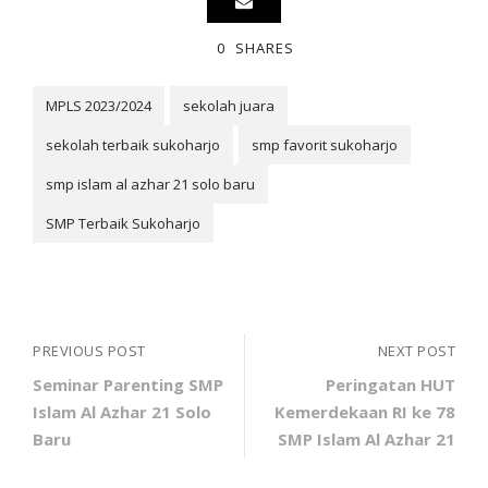
0
SHARES
MPLS 2023/2024
sekolah juara
sekolah terbaik sukoharjo
smp favorit sukoharjo
smp islam al azhar 21 solo baru
SMP Terbaik Sukoharjo
PREVIOUS POST
NEXT POST
Seminar Parenting SMP
Peringatan HUT
Islam Al Azhar 21 Solo
Kemerdekaan RI ke 78
Baru
SMP Islam Al Azhar 21