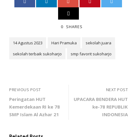
0
SHARES
14 Agustus 2023
Hari Pramuka
sekolah juara
sekolah terbaik sukoharjo
smp favorit sukoharjo
PREVIOUS POST
NEXT POST
Peringatan HUT
UPACARA BENDERA HUT
Kemerdekaan RI ke 78
ke-78 REPUBLIK
SMP Islam Al Azhar 21
INDONESIA
Related Posts