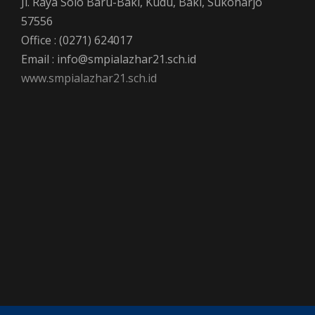
Jl. Raya Solo Baru-Baki, Kudu, Baki, Sukoharjo
57556
Office : (0271) 624017
Email : info@smpialazhar21.sch.id
www.smpialazhar21.sch.id