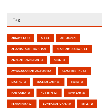
Tag
ADIWIYATA
(3)
AEF
(3)
AEF 2022
(2)
AL AZHAR SOLO BARU
(54)
ALAZHARSOLOBARU
(4)
AMALIAH RAMADHAN
(2)
ANBK
(2)
AWWALUSANNAH 2023/2024
(2)
CLASSMEETING
(3)
DIGITAL
(2)
ENGLISH CAMP
(3)
FELKA
(2)
HARI GURU
(2)
HUT RI 78
(2)
JAMIYYAH
(5)
KEMAH RAYA
(2)
LOMBA NASIONAL
(5)
MPLS
(2)